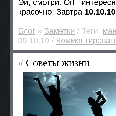
Эй, смотри: Orl - интерес
красочно. Завтра
10.10.10
Блог
»
Заметки
/ Теги:
ма
09.10.10 /
Комментировать
#
Cоветы жизни