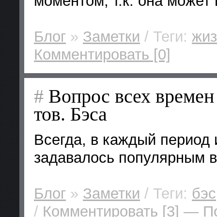
моментом, т.к. она может
Блог
»
Заметки
/ Теги:
жиз
Комментировать [0]
#
Вопрос всех времен 
тов. Бэса
Всегда, в каждый период 
задавалось популярным во
Блог
»
Заметки
/ Теги:
бэс
/
Комментировать [3]
— П