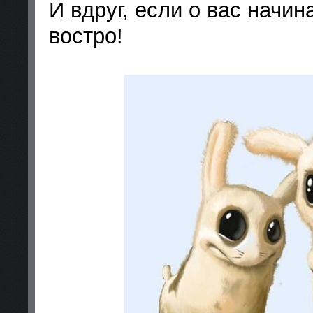
И вдруг, если о вас начин
востро!