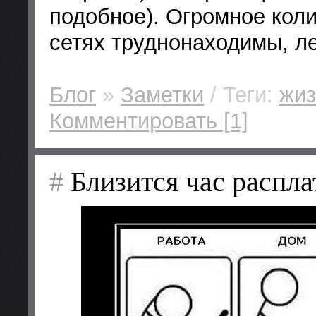
подобное). Огромное кол
сетях труднонаходимы, л
Блог
»
Заметки
/ Теги:
жиз
Комментировать [1]
#
Близится час распла