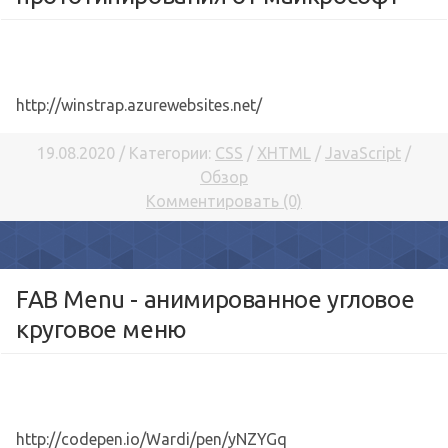
http://winstrap.azurewebsites.net/
19.08.2020 / Категории:
CSS
/
XHTML
/
JavaScript
/
Обзор
Комментировать (0)
FAB Menu - анимированное угловое
круговое меню
http://codepen.io/Wardi/pen/yNZYGq