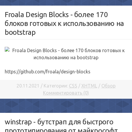
Froala Design Blocks - более 170
блоков готовых к использованию на
bootstrap
https://github.com/froala/design-blocks
20.11.2021 / Категории:
CSS
/
XHTML
/
Обзор
Комментировать (0)
winstrap - бутстрап для быстрого
прототипирования от майкрософт