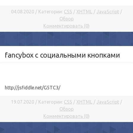
04.08.2020 / Категории:
CSS
/
XHTML
/
JavaScript
/
Обзор
Комментировать (0)
fancybox с социальными кнопками
http://jsfiddle.net/G5TC3/
19.07.2020 / Категории:
CSS
/
XHTML
/
JavaScript
/
Обзор
Комментировать (0)