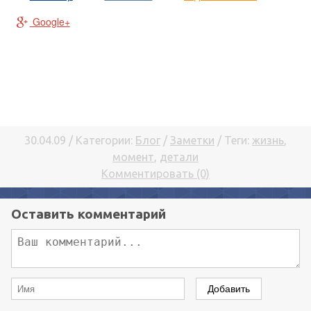
Google+
30.04.09 / Категории:
Блог
/
Заметки
/ Теги:
жизнь
,
момент
,
детали
Комментировать (0)
Оставить комментарий
Добавить