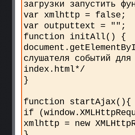
загрузки запустить фу
var xmlhttp = false;
var outputtext = "";
function initAll() {
document.getElementBy
слушателя событий для
index.html*/
}
function startAjax(){
if (window.XMLHttpReq
xmlhttp = new XMLHttp
}