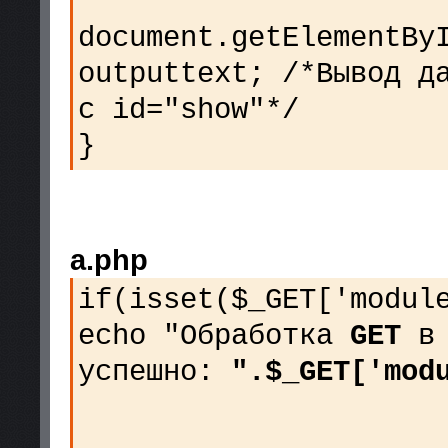
document.getElementBy
outputtext; /*Вывод д
c id="show"*/
}
a.php
if(isset($_GET['modul
echo "Обработка
GET
в 
успешно:
".$_GET['mod