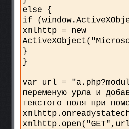
else {
if (window.ActiveXObj
xmlhttp = new
ActiveXObject("Micros
}
}
var url = "a.php?modu
переменую урла и доба
текстого поля при пом
xmlhttp.onreadystatec
xmlhttp.open("GET",ur