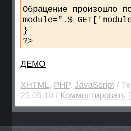
Обращение произошло п
module=".$_GET['modul
}
?>
ДЕМО
XHTML
,
PHP
,
JavaScript
/ Те
25.05.10 /
Комментировать [