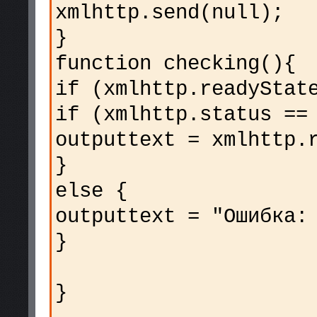
xmlhttp.send(null);
}
function checking(){
if (xmlhttp.readyStat
if (xmlhttp.status ==
outputtext = xmlhttp.
}
else {
outputtext = "Ошибка:
}
}