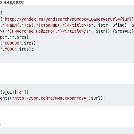
в индексе
{
(
"http://yandex.ru/yandsearch?numdoc=10&serverurl={$url}
.*)нашл(.*)сь(.*)страниц(.*)</title>/s"
, 
$str
, 
$find
); 
$
>(.*)ничего не найдено(.*)<\/title>/s"
, 
$str
)) {
$res
=
0
;}
p;"
,
""
,
$res
);
,
"000000"
,
$res
);
"
,
"000"
,
$res
);
(
$_GET
[
'q'
]);
ents(
"http://урл.сайта/имя.скрипта?="
.
$url
); 
а