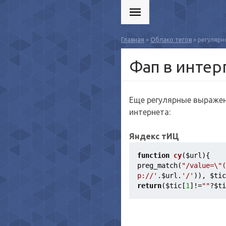
Главная
»
Облако тегов
» регулярн
Фап в интер
Еще регулярные выражен
интернета:
Яндекс тИЦ
function
cy
(
$url
)
{ 
preg_match(
"/value=\"(
p://'
.
$url
.
'/'
)), 
$tic
return
(
$tic
[
1
]!=
""
?
$ti