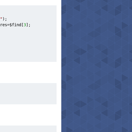
"
);
res
=
$find
[
3
];