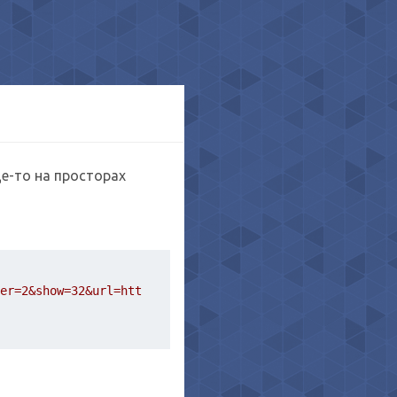
е-то на просторах
ver=2&show=32&url=htt