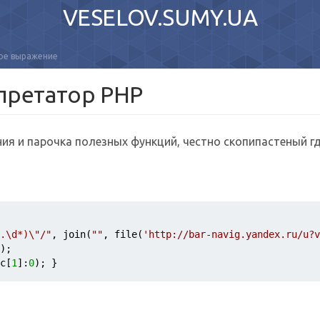
VESELOV.SUMY.UA
ое выражение
претатор PHP
ия и парочка полезных функций, честно скопипастеный гд
.\d*)\"/"
, join(
""
, file(
'http://bar-navig.yandex.ru/u?
); 
c
[
1
]:
0
); }