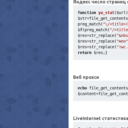
Яндекс число страниц 
function
ya_stat
(
$url
)
$str
=file_get_contents
preg_match(
"\/<title>(
if
(preg_match(
"/<title
$res
=str_replace(
"&nbs
$res
=str_replace(
"млн"
$res
=str_replace(
"тыс.
return
$res
;}
Веб прокси
echo
 file_get_contents
$content
=file_get_cont
LiveInternet статистик