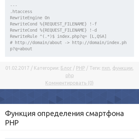
---
.htaccess
RewriteEngine On
RewriteCond %{REQUEST_FILENAME} !-f
RewriteCond %{REQUEST_FILENAME} !-d
RewriteRule ^(.*)$ index.php?q= [L,QSA]
# http://domain/about -> http://domain/index.ph
p?q=about
01.02.2017 / Категории:
Блог
/
PHP
/ Теги:
пхп
,
функции
,
php
Комментировать (0)
Функция определения смартфона
PHP