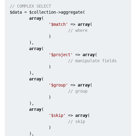
// COMPLEX SELECT
$data
 = 
$collection
->aggregate( 

array
(

'$match'
 => 
array
(

// where
                ) 

        ),

array
(

'$project'
 => 
array
(

// manipulate fields
                )

        ),

array
(

'$group'
 => 
array
(

// group
                )

        ),

array
(

'$skip'
 => 
array
(

// skip
                )

        ),
