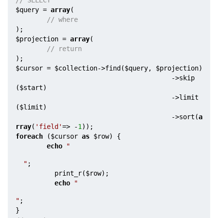
// SELECT
$query
 = 
array
(

// where
$projection
 = 
array
(

// return
$cursor
 = 
$collection
->find(
$query
, 
$projection
)

                                        ->skip
(
$start
)

                                        ->limit
(
$limit
)

                                        ->sort(
a
rray
(
'field'
=> -
1
foreach
 (
$cursor
as
$row
) {

echo
"
"
;

        print_r(
$row
);

echo
"
"
;    
