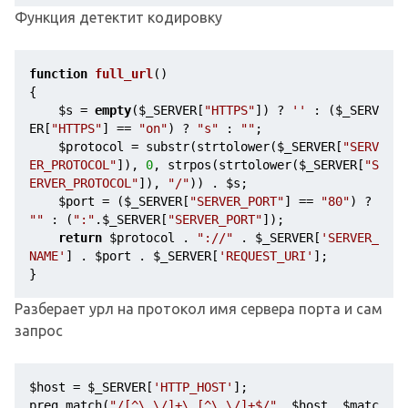
Функция детектит кодировку
function
full_url
()
{
$s
 = 
empty
(
$_SERVER
[
"HTTPS"
]) ? 
''
 : (
$_SERV
ER
[
"HTTPS"
] == 
"on"
) ? 
"s"
 : 
""
;
$protocol
 = substr(strtolower(
$_SERVER
[
"SERV
ER_PROTOCOL"
]), 
0
, strpos(strtolower(
$_SERVER
[
"S
ERVER_PROTOCOL"
]), 
"/"
)) . 
$s
;
$port
 = (
$_SERVER
[
"SERVER_PORT"
] == 
"80"
) ? 
""
 : (
":"
.
$_SERVER
[
"SERVER_PORT"
]);
return
$protocol
 . 
"://"
 . 
$_SERVER
[
'SERVER_
NAME'
] . 
$port
 . 
$_SERVER
[
'REQUEST_URI'
];
}
Разберает урл на протокол имя сервера порта и сам
запрос
$host
 = 
$_SERVER
[
'HTTP_HOST'
];
preg_match(
"/[^\.\/]+\.[^\.\/]+$/"
, 
$host
, 
$matc