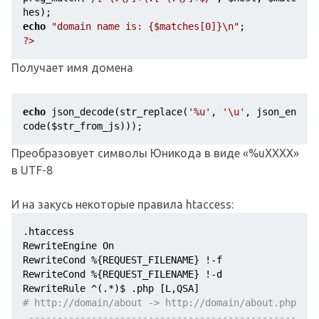
hes
);
echo
"domain name is: {$matches[0]}\n"
;
?>
Получает имя домена
echo
 json_decode(str_replace(
'%u'
, 
'\u'
, json_en
code(
$str_from_js
)));
Преобразовует символы Юникода в виде «%uXXXX»
в UTF-8
И на закусь некоторые правила htaccess:
.htaccess
RewriteEngine On
RewriteCond %{REQUEST_FILENAME} !
-f
RewriteCond %{REQUEST_FILENAME} !
-d
RewriteRule ^(.*)$ .php [L,QSA]
# http://domain/about -> http://domain/about.php
 -----------------------------------------------