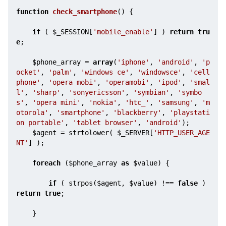
function
check_smartphone
()
{
if
 ( 
$_SESSION
[
'mobile_enable'
] ) 
return
tru
e
;
$phone_array
 = 
array
(
'iphone'
, 
'android'
, 
'p
ocket'
, 
'palm'
, 
'windows ce'
, 
'windowsce'
, 
'cell
phone'
, 
'opera mobi'
, 
'operamobi'
, 
'ipod'
, 
'smal
l'
, 
'sharp'
, 
'sonyericsson'
, 
'symbian'
, 
'symbo
s'
, 
'opera mini'
, 
'nokia'
, 
'htc_'
, 
'samsung'
, 
'm
otorola'
, 
'smartphone'
, 
'blackberry'
, 
'playstati
on portable'
, 
'tablet browser'
, 
'android'
);
$agent
 = strtolower( 
$_SERVER
[
'HTTP_USER_AGE
NT'
] );
foreach
 (
$phone_array
as
$value
) {
if
 ( strpos(
$agent
, 
$value
) !== 
false
 ) 
return
true
;
    }