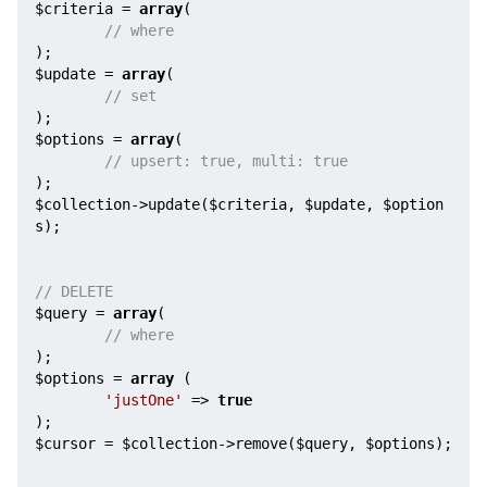
$criteria
 = 
array
(

// where
$update
 = 
array
(

// set
$options
 = 
array
(

// upsert: true, multi: true
$collection
->update(
$criteria
, 
$update
, 
$option
s
);

// DELETE
$query
 = 
array
(

// where
$options
 = 
array
 (

'justOne'
 => 
true
$cursor
 = 
$collection
->remove(
$query
, 
$options
);     
