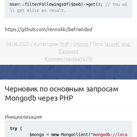
User::filterFollowingsOf(
$bob
)->get(); 
// You wi
ll get Alice as result.
https://github.com/rennokki/befriended
04.08.2025 / Категории:
PHP
/
Обзор
/ Теги:
laravel
,
php
,
Eloquent
Комментировать (0)
Черновик по основным запросам
Mongodb через PHP
Инициализация
try
 {

$mongo
 = 
new
 MongoClient(
"mongodb://loca