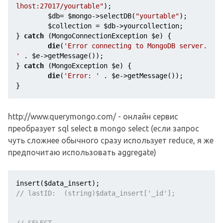
lhost:27017/yourtable"
);

$db
= 
$mongo
->selectDB(
"yourtable"
);

$collection
 = 
$db
->yourcollection;

} 
catch
 (MongoConnectionException 
$e
) {

die
(
'Error connecting to MongoDB server. 
'
 . 
$e
->getMessage());

} 
catch
 (MongoException 
$e
) {

die
(
'Error: '
 . 
$e
->getMessage());

}
http://www.querymongo.com/ - онлайн сервис
преобразует sql select в mongo select (если запрос
чуть сложнее обычного сразу использует reduce, я же
предпочитаю использовать aggregate)
insert(
$data_insert
// lastID:  (string)$data_insert['_id'];