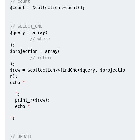
// count
$count
 = 
$collection
->count();

// SELECT_ONE
$query
 = 
array
(

// where
$projection
 = 
array
(

// return
$row
 = 
$collection
->findOne(
$query
, 
$projectio
n
echo
"
"
;

print_r(
$row
echo
"
"
;    

// UPDATE