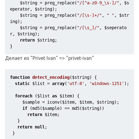
$string
 = preg_replace(
"/[^a-z0-9_\s-]/"
, 
$s
eperator
, 
$string
);
$string
 = preg_replace(
"/[\s-]+/"
, 
" "
, 
$str
ing
);
$string
 = preg_replace(
"/[\s_]/"
, 
$seperato
r
, 
$string
);
return
$string
;
}
Делает из "Privet Ivan" => "privet-ivan"
function
detect_encoding
(
$string
)
{  
static
$list
 = 
array
(
'utf-8'
, 
'windows-1251'
);
foreach
 (
$list
as
$item
) {
$sample
 = iconv(
$item
, 
$item
, 
$string
);
if
 (md5(
$sample
) == md5(
$string
))
return
$item
;
   }
return
null
;
 }