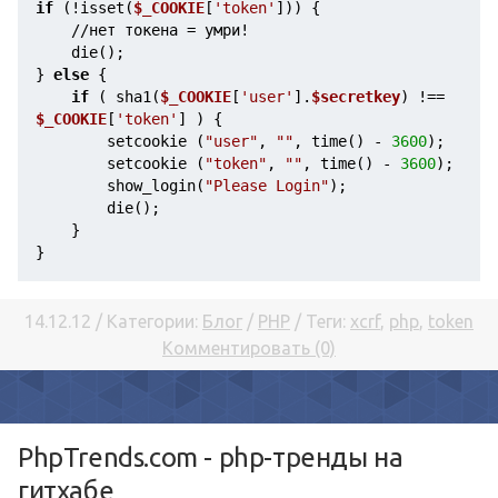
if
 (!isset(
$_COOKIE
[
'token'
])) {
    //нет токена = умри!
    die();
} 
else
 {
if
 ( sha1(
$_COOKIE
[
'user'
].
$secretkey
) !== 
$_COOKIE
[
'token'
] ) {
        setcookie (
"user"
, 
""
, time() - 
3600
);
        setcookie (
"token"
, 
""
, time() - 
3600
);
        show_login(
"Please Login"
);
        die();
    }
}
14.12.12 / Категории:
Блог
/
PHP
/ Теги:
xcrf
,
php
,
token
Комментировать (0)
PhpTrends.com - php-тренды на
гитхабе