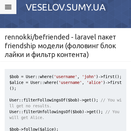
VESELOV.SUMY.UA
rennokki/befriended - laravel пакет
friendship модели (фоловинг блок
лайки и фильтр контента)
$bob
 = User::where(
'username'
, 
'john'
$alice
 = User::where(
'username'
, 
'alice'
)->first
();

User::filterFollowingsOf(
$bob
)->get(); 
// You wi
ll get no results.
User::filterUnfollowingsOf(
$bob
)->get(); 
// You 
will get Alice.
$bob
->follow(
$alice
);
