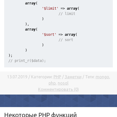
array
(

'$limit'
 => 
array
(

// limit
                )

        ),      

array
(

'$sort'
 => 
array
(

// sort
                )

        )

// print_r($data);
13.07.2019 / Категории:
PHP
/
Заметки
/ Теги:
mongo
,
php
,
nosql
Комментировать (0)
Некоторые PHP функций