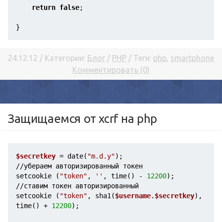
return
false
;
}
24.12.12 / Категории:
Блог
/
PHP
/ Теги:
php
,
smartphone
Комментировать (0)
Защищаемся от xcrf на php
$secretkey
 = date(
"m.d.y"
);
//убераем авторизированный токен
setcookie (
"token"
, 
''
, time() - 
12200
);
//ставим токен авторизированный
setcookie (
"token"
, sha1(
$username
.
$secretkey
), 
time() + 
12200
);