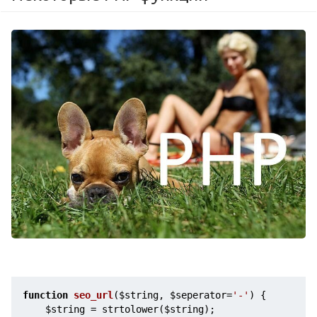
function
seo_url
(
$string
, 
$seperator
=
'-'
)
{
$string
 = strtolower(
$string
);