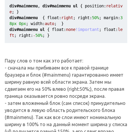
div
#mainmenu
, 
div
#mainmenu
ul
{ 
position
:
relativ
e
; }
div
#mainmenu
{ 
float
:
right
; 
right
:
50%
; 
margin
:
3
8px
0px
; 
width
:
auto
;  }
div
#mainmenu
ul
{ 
float
:
none
!important
; 
float
:
le
ft
; 
right
:
-
50%
; }
Пару слов о том как это работает:
- сначала мы прибиваем все к правой границе
браузера и блок (#mainmenu) гарантированно имеет
ширину равную всей области экрана. Затем мы
сдвигаем его на 50% влево (right:50%;), после правая
граница оказывается ровно посреди экрана.
- затем вложенный блок (сам список) принудительно
уводится в левую область родительского блока
(#mainmenu). Так как все слои имеют номинальную
ширину в 100% то на данный момент ширина у списка
(ul) получается равной 150%, а его сдвиг вправо