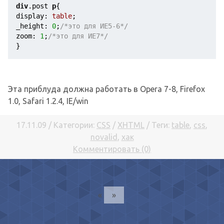
div
.post
p
{ 
display
:
 table
;
_height
:
0
;
/*это для ИЕ5-6*/
zoom
:
1
;
/*это для ИЕ7*/
}
Эта приблуда должна работать в Opera 7-8, Firefox
1.0, Safari 1.2.4, IE/win
17.11.09 / Категории:
CSS
/
XHTML
/ Теги:
table
,
css
,
novalid
,
хак
Комментировать (0)
«
»