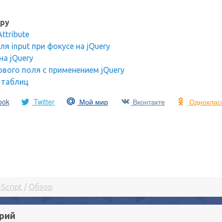
ру
ttribute
оля input при фокусе на jQuery
на jQuery
вого поля с применением jQuery
 таблиц
ook
Twitter
Мой мир
Вконтакте
Одноклас
Script
/
Обзор
рий