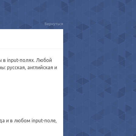
Вернуться
 в input-полях. Любой
: русская, английская и
а и в любом input-поле,