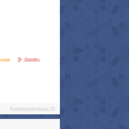
сники
Google+
Комментировать (0)