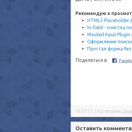
Рекомендую к просмот
HTML5 Placeholder A
In-Field - очистка п
Masked Input Plugin 
Оформление поиско
Простая форма без
Faceb
Поделиться в
16.07.11 / Категории:
Java
Оставить коммента