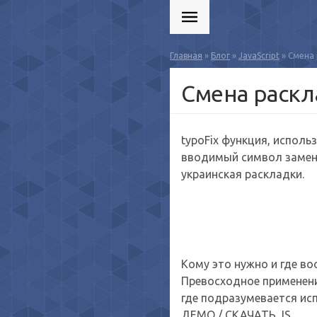
Главная
»
Блог
»
JavaScript
» Смена 
Смена раскла
typoFix функция, исполь
вводимый символ заменя
украинская раскладки.
Кому это нужно и где в
Превосходное применение
где подразумевается ис
ДЕМО / СКАЧАТЬ JS