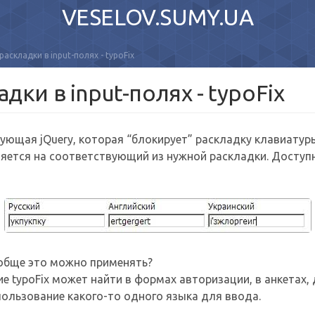
VESELOV.SUMY.UA
раскладки в input-полях - typoFix
дки в input-полях - typoFix
зующая jQuery, которая “блокирует” раскладку клавиатуры
ется на соответствующий из нужной раскладки. Доступны
ообще это можно применять?
 typoFix может найти в формах авторизации, в анкетах, д
пользование какого-то одного языка для ввода.