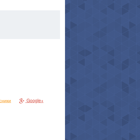
сники
Google+