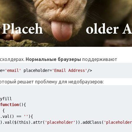
йсхолдерах.
Нормальные браузеры
поддерживают
e
=
'email'
placeholder
=
'Email Address'
/>
 который решает проблему для недобраузеров:
yfill
function
(){
 {
.val() == 
''
){
).val($(this).attr(
'placeholder'
)).addClass(
'placeholder