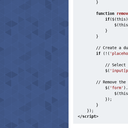
        }
function
remov
if
($(this)
                $(this
            }
        }
        // Create a du
if
 (!(
'placeho
            // Select 
            $(
'input[p
        // Remove the 
            $(
'form'
).
                $(this
            });
        }
    });
</
script
>