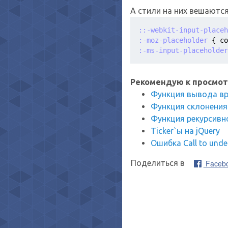
А стили на них вешаются
::-webkit-input-placeh
:-moz-placeholder
{ 
co
:-ms-input-placeholder
Рекомендую к просмот
Функция вывода вр
Функция склонения
Функция рекурсивн
Ticker`ы на jQuery
Ошибка Call to unde
Faceb
Поделиться в