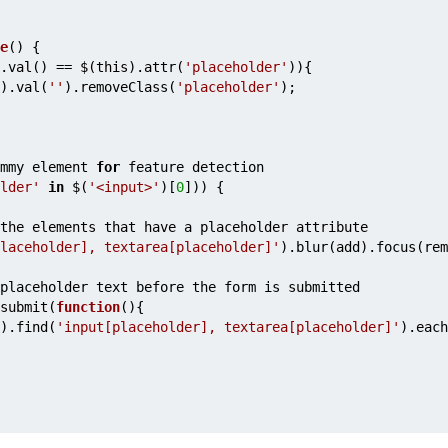
e
() {
.val() == $(this).attr(
'placeholder'
)){
).val(
''
).removeClass(
'placeholder'
);
mmy element 
for
 feature detection
lder'
in
 $(
'<input>'
)[
0
])) {
the elements that have a placeholder attribute
laceholder], textarea[placeholder]'
).blur(add).focus(rem
placeholder text before the form is submitted
submit(
function
(){
).find(
'input[placeholder], textarea[placeholder]'
).each