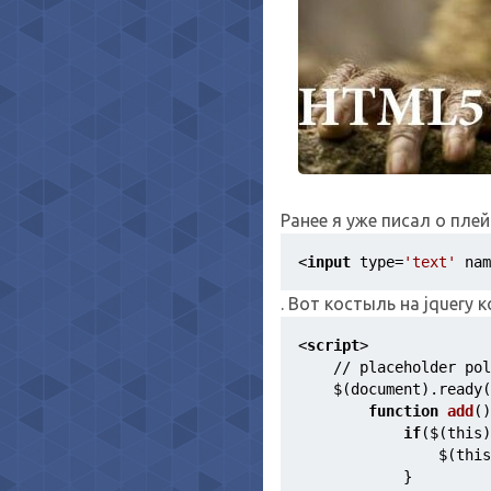
Ранее я уже писал о пле
<
input
type
=
'text'
nam
. Вот костыль на jquery
<
script
>
    // placeholder pol
    $(document).ready(
function
add
()
if
($(this)
                $(this
            }