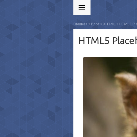
Главная
»
Блог
»
XHTML
» HTML5 Pla
HTML5 Placeh