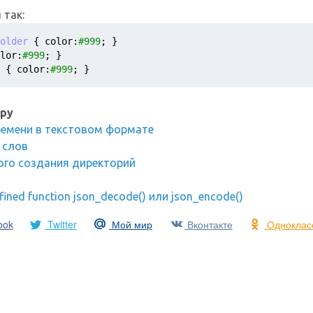
 так:
older
{ 
color
:
#999
; }
lor
:
#999
; }
{ 
color
:
#999
; }
ру
емени в текстовом формате
 слов
ого создания директорий
fined function json_decode() или json_encode()
ook
Twitter
Мой мир
Вконтакте
Одноклас