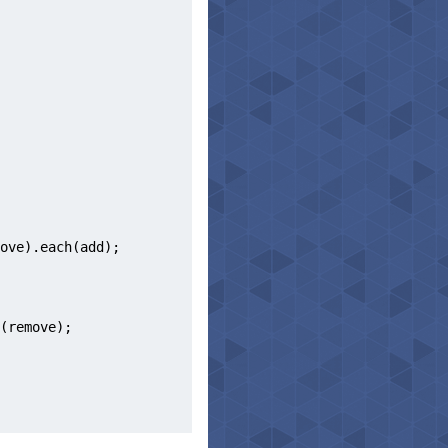
ove).each(add);
(remove);