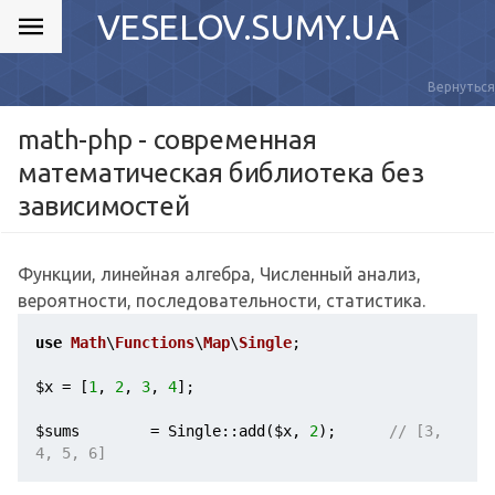
VESELOV.SUMY.UA
Вернуться
math-php - современная
математическая библиотека без
зависимостей
Функции, линейная алгебра, Численный анализ,
вероятности, последовательности, статистика.
use
Math
\
Functions
\
Map
\
Single
;

$x
 = [
1
, 
2
, 
3
, 
4
];

$sums
        = Single::add(
$x
, 
2
);      
// [3, 
4, 5, 6]