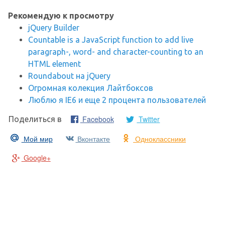
Рекомендую к просмотру
jQuery Builder
Countable is a JavaScript function to add live
paragraph-, word- and character-counting to an
HTML element
Roundabout на jQuery
Огромная колекция Лайтбоксов
Люблю я IE6 и еще 2 процента пользователей
Facebook
Twitter
Поделиться в
Мой мир
Вконтакте
Одноклассники
Google+