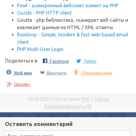
Pawl - асинхронный вебсокет клиент на PHP
Guzzle - PHP HTTP client
Goutte - php библиотека, сканирует веб-сайты и
извлекает данные из HTML / XML ответы
Rainloop - Simple, modern & fast web-based email
client
PHP Multi-User Login
Facebook
Twitter
Поделиться в
Мой мир
Вконтакте
Одноклассники
Google+
10.06.2020 / Категории:
PHP
/
Обзор
Комментировать (0)
Оставить комментарий