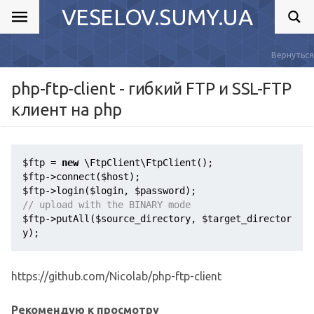
VESELOV.SUMY.UA
Вернуться
php-ftp-client - гибкий FTP и SSL-FTP
клиент на php
$ftp
 = 
new
$ftp
->connect(
$host
$ftp
->login(
$login
, 
$password
// upload with the BINARY mode
$ftp
->putAll(
$source_directory
, 
$target_director
y
);
https://github.com/Nicolab/php-ftp-client
Рекомендую к просмотру