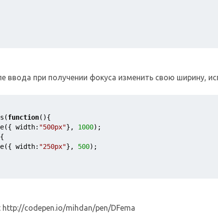
ле ввода при получении фокуса изменить свою ширину, и
s(
function
()
{
e({ width:
"500px"
}, 
1000
);
{
e({ width:
"250px"
}, 
500
);
 http://codepen.io/mihdan/pen/DFema