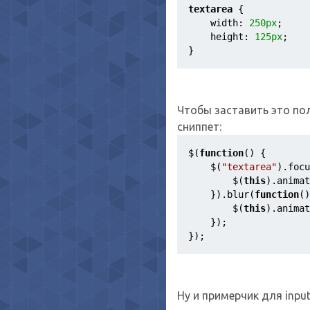
textarea
{
width
:
250px
;
height
:
125px
;
}
Чтобы заставить это по
сниппет:
$(
function
()
{
    $(
"textarea"
).focu
        $(
this
).animat
    }).blur(
function
()
        $(
this
).animat
    });
});
Ну и примерчик для input