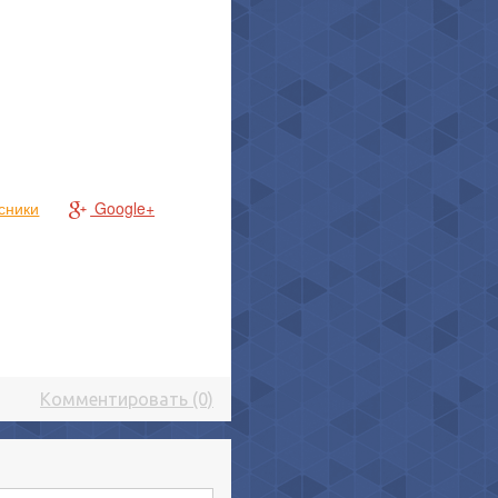
сники
Google+
Комментировать (0)