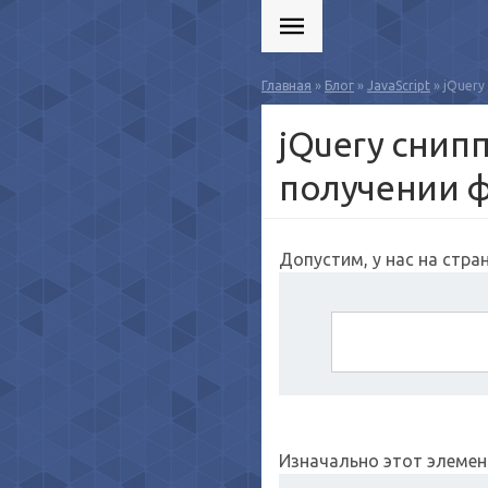
Главная
»
Блог
»
JavaScript
» jQuery
jQuery снип
получении 
Допустим, у нас на стран
Изначально этот элемен