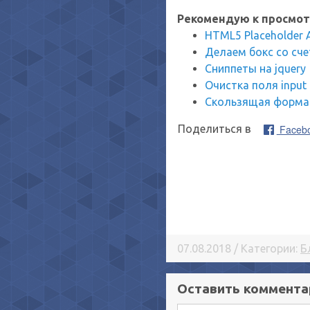
Рекомендую к просмот
HTML5 Placeholder A
Делаем бокс со сч
Сниппеты на jquery
Очистка поля input 
Скользящая форма 
Faceb
Поделиться в
07.08.2018 / Категории:
Б
Оставить коммента