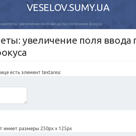
VESELOV.SUMY.UA
 сниппеты: увеличение поля ввода при получении фокуса
петы: увеличение поля ввода 
фокуса
ице есть элемент textarea:
т имеет размеры 250px x 125px