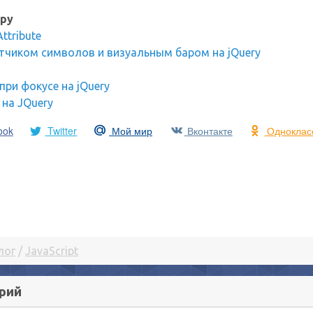
ру
ttribute
етчиком символов и визуальным баром на jQuery
при фокусе на jQuery
на JQuery
ook
Twitter
Мой мир
Вконтакте
Одноклас
лог
/
JavaScript
рий