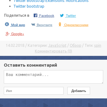
Twitter Bootstrap Extensions: Notifications
Twitter bootstrap
Facebook
Twitter
Поделиться в
Мой мир
Вконтакте
Одноклассники
Google+
14.02.2018 / Категории:
JavaScript
/
Обзор
/ Теги:
spin
Комментировать (0)
Оставить комментарий
Добавить