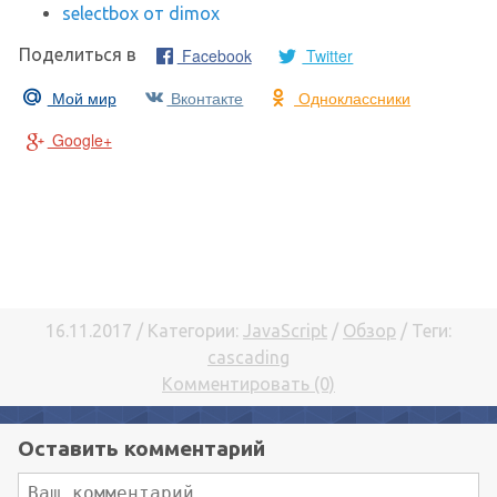
selectbox от dimox
Facebook
Twitter
Поделиться в
Мой мир
Вконтакте
Одноклассники
Google+
16.11.2017 / Категории:
JavaScript
/
Обзор
/ Теги:
cascading
Комментировать (0)
Оставить комментарий