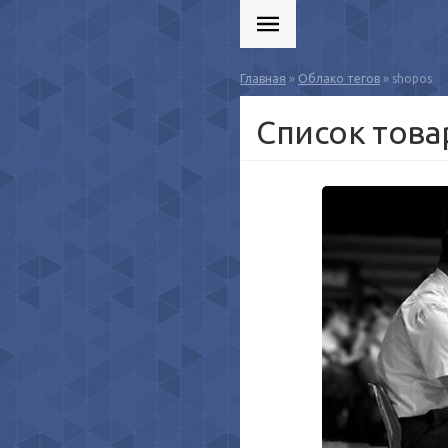
Главная
»
Облако тегов
» shopos
Список това