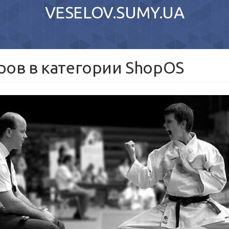
VESELOV.SUMY.UA
ров в категории ShopOS