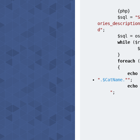
        {php} 
$sql
 = 
"S
ories_description
d"
;
$sql
 = os
while
 (
$r
$
        }
foreach
 (
        {
echo
"
.
$CatName
.
"
"
;
echo
"
;