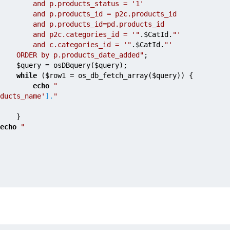
                    and p.products_status = '1' 
                    and p.products_id = p2c.products_id 
                    and p.products_id=pd.products_id 
                    and p2c.categories_id = '"
.
$CatId
.
"' 
                    and c.categories_id = '"
.
$CatId
.
"' 
                ORDER by p.products_date_added"
;
$query
 = osDBquery(
$query
);
while
 (
$row1
 = os_db_fetch_array(
$query
)) { 
echo
"
ducts_name'
].
"
                }
echo
"
}            