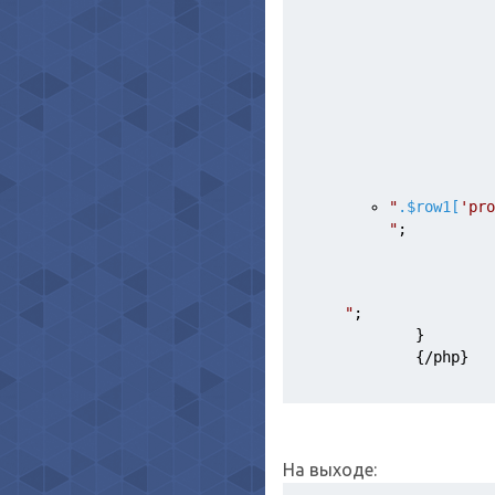
"
.
$row1
[
'pro
"
;
"
; 
        }
        {/php
На выходе: