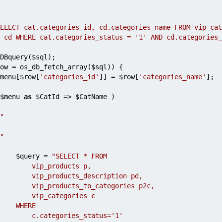
       
ELECT cat.categories_id, cd.categories_name FROM vip_cat
 cd WHERE cat.categories_status = '1' AND cd.categories_
DBquery(
$sql
);
ow
 = os_db_fetch_array(
$sql
)) { 
menu
[
$row
[
'categories_id'
]] = 
$row
[
'categories_name'
];
$menu
as
$CatId
 => 
$CatName
 )
"
"
$query
 = 
"SELECT * FROM 
                    vip_products p, 
                    vip_products_description pd, 
                    vip_products_to_categories p2c, 
                    vip_categories c 
                WHERE 
                    c.categories_status='1' 