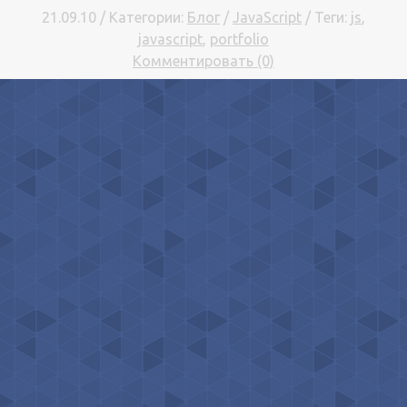
21.09.10 / Категории:
Блог
/
JavaScript
/ Теги:
js
,
javascript
,
portfolio
Комментировать (0)