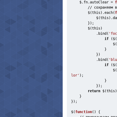
    $.fn.autoClear = 
f
        // сохра
        $(this).each(
f
            $(this)
        });
        $(this)
            .bind(
'foc
if
 ($(
     
                }
            })
            .bind(
'blu
if
 ($(
     
lor'
);
                }
            });
return
 $(this)
    }
});
$(
function
() {