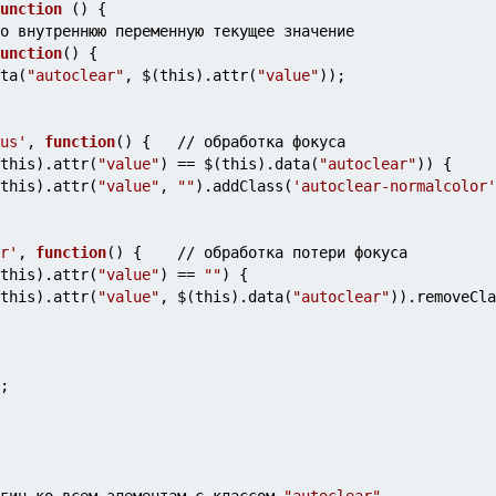
unction
 () {
няем во внутреннюю переменную текущее значение
unction
() {
.data(
"autoclear"
, $(this).attr(
"value"
));
us'
, 
function
() {   // обработка фокуса
this).attr(
"value"
) == $(this).data(
"autoclear"
)) {
               $(this).attr(
"value"
, 
""
).addClass(
'autoclear-normalcolor'
r'
, 
function
() {    // обработка потери фокуса
this).attr(
"value"
) == 
""
) {
               $(this).attr(
"value"
, $(this).data(
"autoclear"
)).removeCla
;