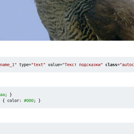
name_1"
 type=
"text"
 value=
"Текст подсказки"
class
=
"autoc
aa
; }
{ 
color
:
#000
; }