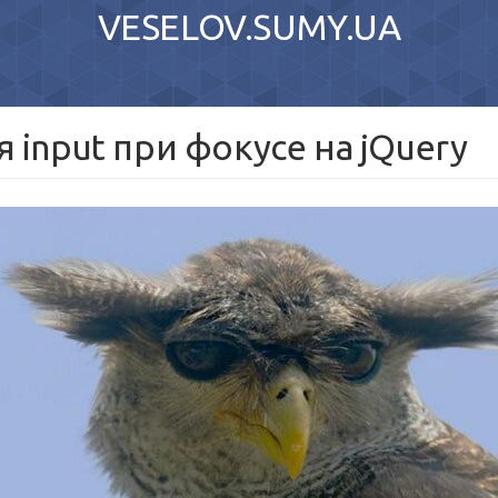
VESELOV.SUMY.UA
 input при фокусе на jQuery