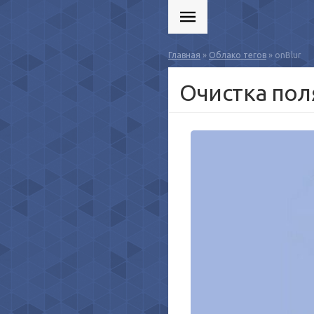
Главная
»
Облако тегов
» onBlur
Очистка поля