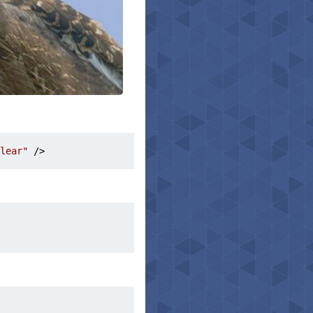
lear"
 />