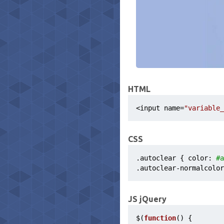
HTML
<input name=
"variable_
CSS
.autoclear
{ 
color
:
#a
.autoclear-normalcolor
JS jQuery
$(
function
() {