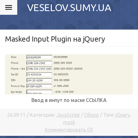
VESELOV.SUMY.UA
Masked Input Plugin на jQuery
Ввод в инпут по маске ССЫЛКА
26.09.11 / Категории:
JavaScript
/
Обзор
/ Теги:
jQuery
,
mask
Комментировать (0)