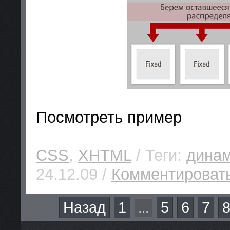
Посмотреть пример
CSS
,
XHTML
/ Теги:
динам
24.12.09 /
Комментировать
Назад
1
5
6
7
...