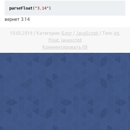
parseFloat
(
"3.14"
)
вернет 3.14
10.05.2019 / Категории:
Блог
/
JavaScript
/ Теги:
int
,
float
,
javascript
Комментировать (0)