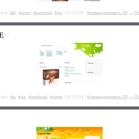
Теги:
dle
,
theme
,
download
,
free
/ 22.12.09 /
Комментировать [0]
— П
LE
#
Теги:
dle
,
free
,
download
,
theme
/ 16.12.09 /
Комментировать [0]
— П