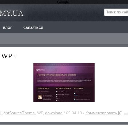
Google+
БЛОГ
СВЯЗАТЬСЯ
e WP
#
:
LightSourceTheme
, WP,
download
/ 09.04.10 /
Комментировать [0]
—