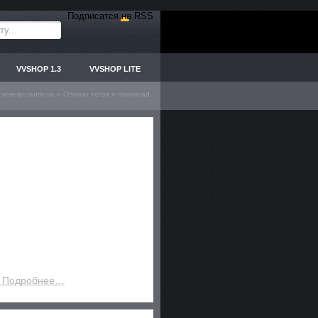
Подписатся на RSS
VVSHOP 1.3
VVSHOP LITE
veselov.sumy.ua
»
Облако тегов
» download
 Подробнее…