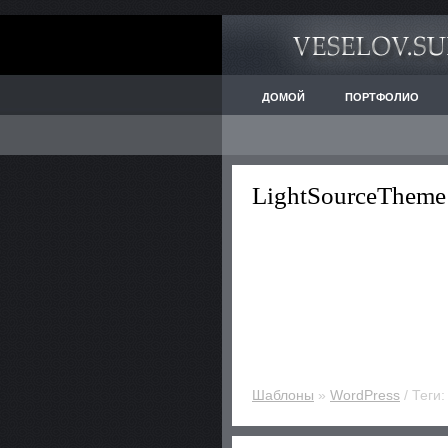
ДОМОЙ
ПОРТФОЛИО
LightSourceThem
Шаблоны
»
WordPress
/ Теги