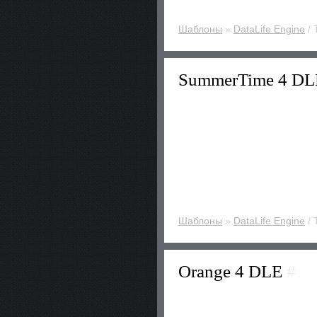
Шаблоны
»
DataLife Engine
/ 
SummerTime 4 D
Шаблоны
»
DataLife Engine
/ 
Orange 4 DLE
#