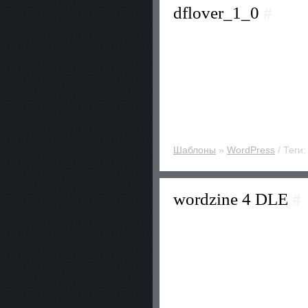
dflover_1_0
#
Шаблоны
»
WordPress
/ Теги
wordzine 4 DLE
#