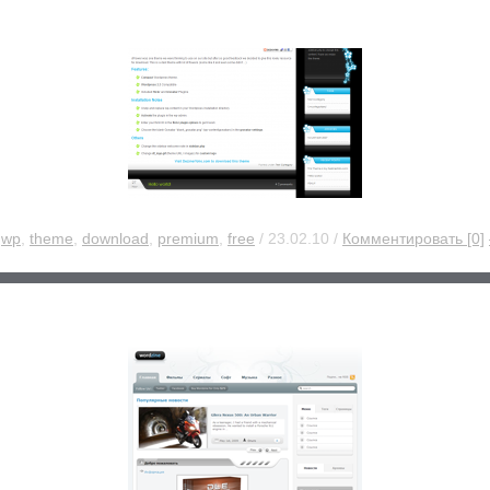
:
wp
,
theme
,
download
,
premium
,
free
/ 23.02.10 /
Комментировать [0]