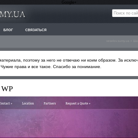
Google+
БЛОГ
СВЯЗАТЬСЯ
veselov.sumy.ua
»
Ша
материала, поэтому за него не отвечаю ни коим образом. За исклю
. Чужие права и все такое. Спасибо за понимание.
e WP