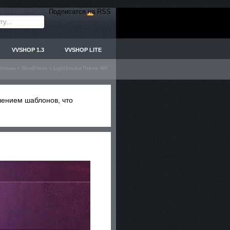
Подписатся на RSS
VVSHOP 1.3
VVSHOP LITE
блоны
»
WordPress
» LightSourceTheme WP
чением шаблонов, что