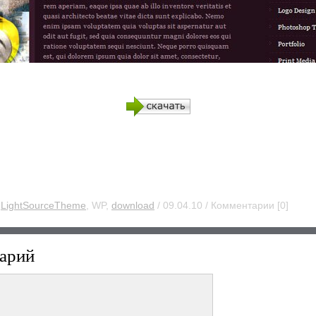
:
LightSourceTheme
, WP,
download
/ 09.04.10 / Комментарии [0]
арий