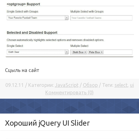
Сцыль на сайт
09.12.11 / Категории:
JavaScript
/
Обзор
/ Теги:
select
,
ui
Комментировать (0)
Хороший jQuery UI Slider