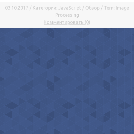
03.10.2017 / Категории:
JavaScript
/
Обзор
/ Теги:
Image
Processing
Комментировать (0)