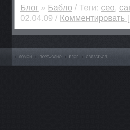
Блог
»
Бабло
/ Теги:
сео
,
са
02.04.09 /
Комментировать [
ДОМОЙ
ПОРТФОЛИО
БЛОГ
СВЯЗАТЬСЯ