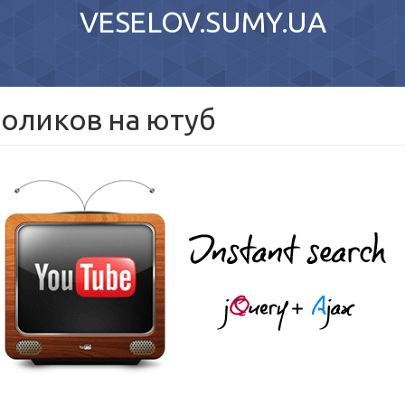
VESELOV.SUMY.UA
роликов на ютуб