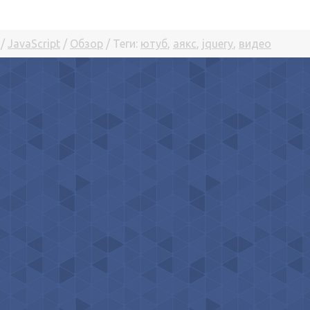
/
JavaScript
/
Обзор
/ Теги:
ютуб
,
аякс
,
jquery
,
видео