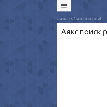
Главная
»
Облако тегов
» ютуб
Аякс поиск 