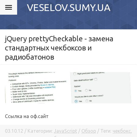
VESELOV.SUMY.UA
jQuery prettyCheckable - замена
стандартных чекбоксов и
радиобатонов
Ссылка на оф.сайт
03.10.12 / Категории:
JavaScript
/
Обзор
/ Теги:
чекбокс
,