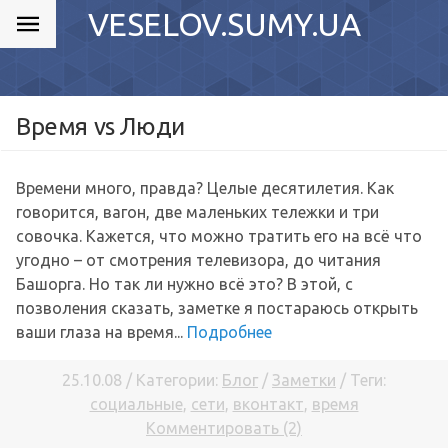
VESELOV.SUMY.UA
Время vs Люди
Времени много, правда? Целые десятилетия. Как
говорится, вагон, две маленьких тележки и три
совочка. Кажется, что можно тратить его на всё что
угодно – от смотрения телевизора, до читания
Башорга. Но так ли нужно всё это? В этой, с
позволения сказать, заметке я постараюсь открыть
ваши глаза на время...
Подробнее
25.10.08 / Категории:
Блог
/
Заметки
/ Теги:
социальные
,
сети
,
вконтакт
,
время
Комментировать (2)