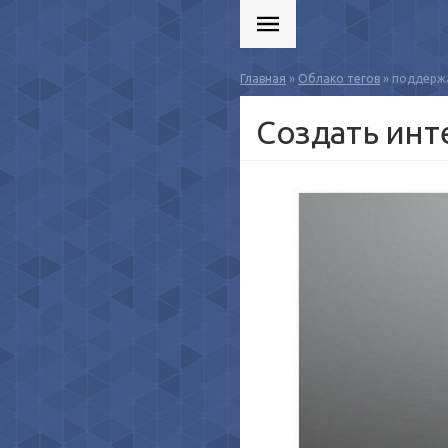
Главная
»
Облако тегов
» поддерж
Создать инт