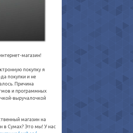
интернет-магазин!
ктронную покупку я
да покупки и не
алось. Причина
итмов и программных
лочкой-выручалочкой
ственный магазин на
 в Сумах? Это мы! У нас