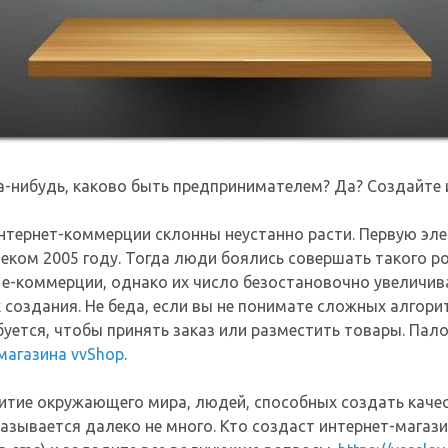
-нибудь, каково быть предпринимателем? Да? Создайте 
нтернет-коммерции склонны неустанно расти. Первую эле
еком 2005 году. Тогда люди боялись совершать такого ро
e-коммерции, однако их число безостановочно увеличив
х создания. Не беда, если вы не понимате сложных алгор
ебуется, чтобы принять заказ или разместить товары. Па
магазина vvShop
.
итие окружающего мира, людей, способных создать каче
азывается далеко не много. Кто создаст интернет-магазин