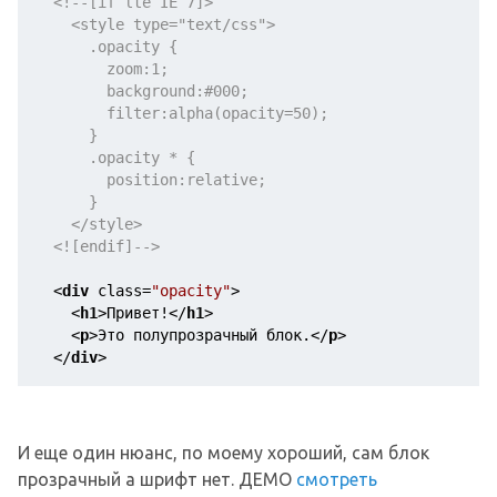
<!--[if lte IE 7]>
    <style type="text/css">
      .opacity {
        zoom:1;
        background:#000;
        filter:alpha(opacity=50);
      }
      .opacity * {
        position:relative;
      }
    </style>
  <![endif]-->
<
div
class
=
"opacity"
>
<
h1
>
Привет!
</
h1
>
<
p
>
Это полупрозрачный блок.
</
p
>
</
div
>
И еще один нюанс, по моему хороший, сам блок
прозрачный а шрифт нет. ДЕМО
смотреть