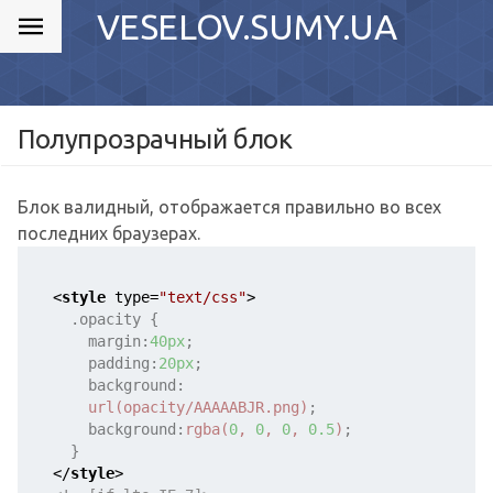
VESELOV.SUMY.UA
Полупрозрачный блок
Блок валидный, отображается правильно во всех
последних браузерах.
<
style
type
=
"text/css"
>
.opacity
{
margin
:
40px
;
padding
:
20px
;
background
:
url
(opacity/AAAAABJR.png)
;
background
:
rgba
(
0
, 
0
, 
0
, 
0.5
)
;
    }
</
style
>