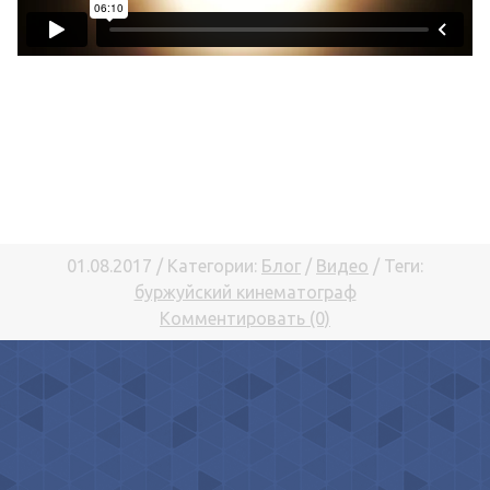
01.08.2017 / Категории:
Блог
/
Видео
/ Теги:
буржуйский кинематограф
Комментировать (0)