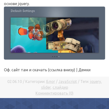
основе jquery.
Оф. сайт там и скачать (ссылка внизу) | Демки
02.06.10 / Категории:
Блог
/
JavaScript
/ Теги:
jquery
,
slider
,
слайдер
Комментировать (0)