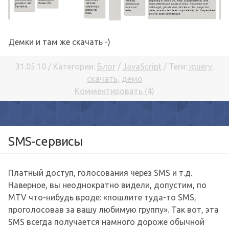
Демки и там же скачать -)
31.05.10 / Категории:
Блог
/
JavaScript
/ Теги:
jquery
,
скачать
,
демо
Комментировать (4)
SMS-сервисы
Платный доступ, голосования через SMS и т.д.
Наверное, вы неоднократно видели, допустим, по
MTV что-нибудь вроде: «пошлите туда-то SMS,
проголосовав за вашу любимую группу». Так вот, эта
SMS всегда получается намного дороже обычной