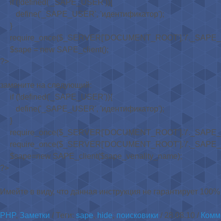
if (!defined('_SAPE_USER')){
define('_SAPE_USER', 'идентификатор');
}
require_once($_SERVER['DOCUMENT_ROOT'].'/'._SAPE_US
$sape = new SAPE_client();
?>
замените на следующий:
if (!defined('_SAPE_USER')){
define('_SAPE_USER', 'идентификатор');
}
require_once($_SERVER['DOCUMENT_ROOT'].'/'._SAPE_US
require_once($_SERVER['DOCUMENT_ROOT'].'/'._SAPE_USE
$sape=new SAPE_client($sape_venality_name);
?>
Имейте в виду, что данная инструкция не гарантирует 100
PHP
,
Заметки
/ Теги:
sape
,
hide
,
поисковики
/ 28.08.10 /
Комме