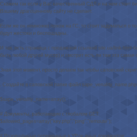
Скажем так если у Вас качественный СДЛ и на нем стоит б
Вашему драгоценному сайту не сделает.
Если же он немножко похож на ГС, то стоит задуматься о то
будут жестоки и беспощадны.
И так, есть страница с продажной ссылкой site.ua/link.html бо
быть любой другой мусор) и смотрит есть ли там эта самая с
Зная этот момент, просто делаем так чтобы саповский скр
. Создайте в саповской папке файл sape_venality_name.php
$sape_venality_name=array();
# Документы, работающие с глобалом GET:
$allowed_pages=array("key.php","ping","remoute");
# Разрешённые переменные в УРле иных документов: