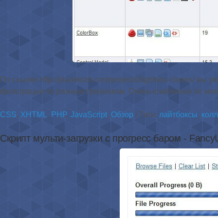
По ссылке http://planetozh.com/projects/lightbox-clones/ в
фильтрации по разным признакам. Очень юзабельно по мое
CSS
,
XHTML
,
PHP
,
JavaScript
,
Обзор
/ Теги:
лайтбоксы
,
кол
Скрипт мульти-загрузки с прогресс баром - Fanc