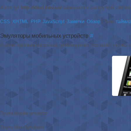
А вот тут
http://ideal.kiev.ua/
занимаются раскруткой сайтов 
CSS
,
XHTML
,
PHP
,
JavaScript
,
Заметки
,
Обзор
/ Теги:
таймл
Эмуляторы мобильных устройств
#
Иногда заказчик настолько требователен, что хочет, что бы 
Opera Mobile emulator
Opera Mini Simulator