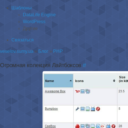
Шаблоны
DataLife Engine
WordPress
Другие
Связаться
veselov.sumy.ua
»
Блог
»
PHP
Огромная колекция Лайтбоксов
#