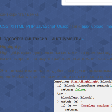
сайт скрипта / Демка
CSS
,
XHTML
,
PHP
,
JavaScript
,
Обзор
/ Теги:
ajax
,
upload
,
ima
Подсветка синтаксиа - инструменты
#
Highlight.js
Highlight.js нужен для подсветки синтаксиса в примерах к
им очень просто, потому что работает он автоматически: са
Этот автоматизм не только удобен, но и делает возможным 
вроде Markdown, где нет возможности легко и просто прост