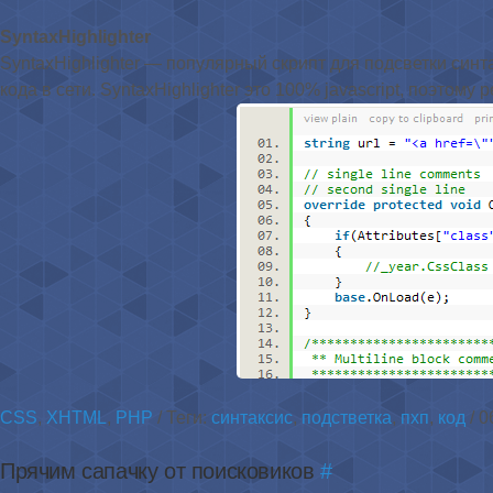
SyntaxHighlighter
SyntaxHighlighter — популярный скрипт для подсветки син
кода в сети. SyntaxHighlighter это 100% javascript, поэтому 
CSS
,
XHTML
,
PHP
/ Теги:
синтаксис
,
подстветка
,
пхп
,
код
/ 0
Прячим сапачку от поисковиков
#