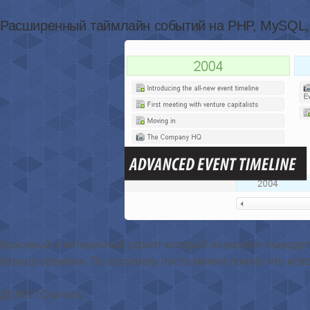
Расширенный таймлайн событий на PHP, MySQL,
Красивый и интересный скрипт который позволяет выводит
период времени. По заголовку поста можно понять что испо
ДЕМО / Скачать