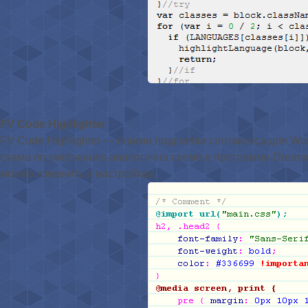
FV Code Highlighter
FV Code Highlighter — плагин подсветки синтаксиса для W
схема по умолчанию аналогична схеме в программе Dreamw
можно изменить в настройках.