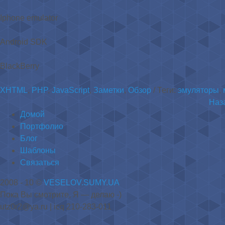
Iphone emulator
Android SDK
BlackBerry
XHTML
,
PHP
,
JavaScript
,
Заметки
,
Обзор
/ Теги:
эмуляторы
,
Наз
Домой
Портфолио
Блог
Шаблоны
Связаться
2008 - 10 ©
VESELOV.SUMY.UA
Пока Вы смотрите, Я — делаю -)
utz0r2@ya.ru
| icq 210-283-011