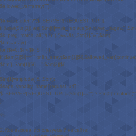
$allowed_var=array("");
$tm=explode("?",$_SERVER['REQUEST_URI']);
if (isset($tm[1]) and $tm[0]==str_replace($allowed_pages,"",$tm[
$k=preg_match_all("/(.*)=(.*)\&/Uis",$tm[1]."&",$am);
$bm=array();
for ($i=0; $i < $k; $i++) {
if ($am[2][$i]=="" or !in_array($am[1][$i],$allowed_var))continue
$bm[]=$am[1][$i]."=".$am[2][$i];
}
$tm[1]=implode("&",$bm);
$sape_venality_name['request_uri']=
$_SERVER['REQUEST_URI']=($tm[1]=="") ? $tm[0]: implode("?
}
?>
2. Код вызова, используемый на сайте: