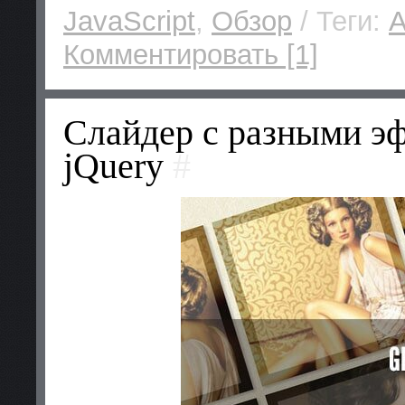
JavaScript
,
Обзор
/ Теги:
A
Комментировать [1]
Слайдер с разными э
jQuery
#