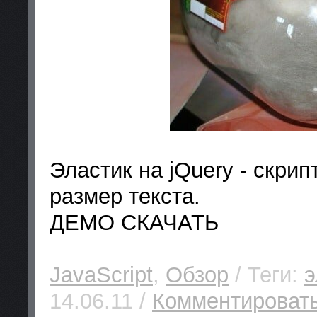
Эластик на jQuery - скрип
размер текста.
ДЕМО СКАЧАТЬ
JavaScript
,
Обзор
/ Теги:
э
14.06.11 /
Комментировать