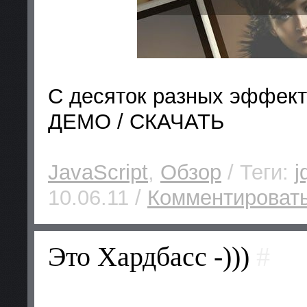
С десяток разных эффект
ДЕМО / СКАЧАТЬ
JavaScript
,
Обзор
/ Теги:
j
10.06.11 /
Комментировать
Это Хардбасс -)))
#