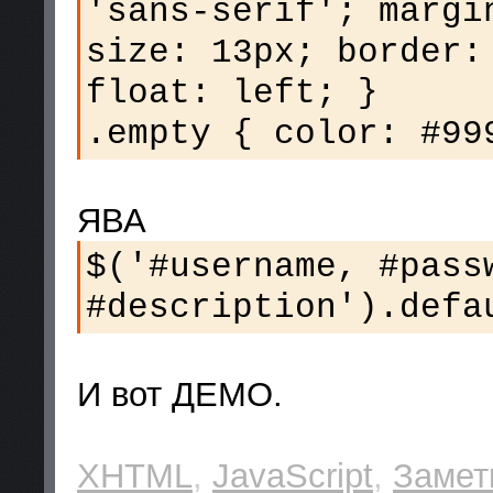
'sans-serif'; margi
size: 13px; border:
float: left; }
.empty { color: #99
ЯВА
$('#username, #pass
#description').defa
И вот ДЕМО.
XHTML
,
JavaScript
,
Замет