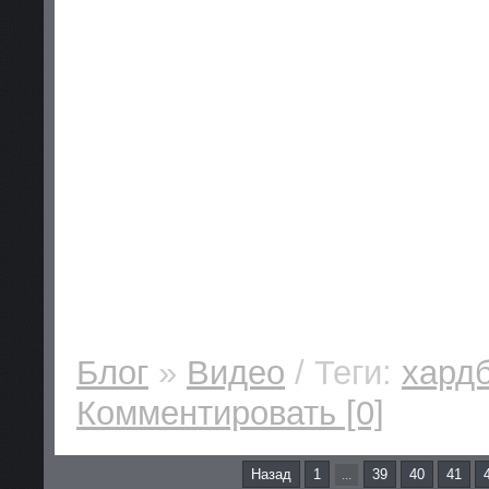
Блог
»
Видео
/ Теги:
хард
Комментировать [0]
Назад
1
39
40
41
...