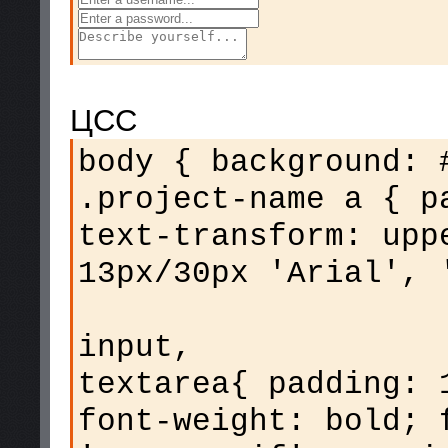
ЦСС
body { background: 
.project-name a { p
text-transform: upp
13px/30px 'Arial', 
input,
textarea{ padding: 
font-weight: bold; 