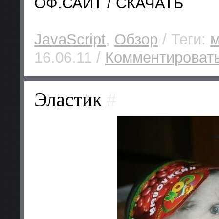
ОФ.САЙТ / СКАЧАТЬ
JavaScript
,
Обзор
/ Теги:
м
16.06.11 /
Комментировать
Эластик
#