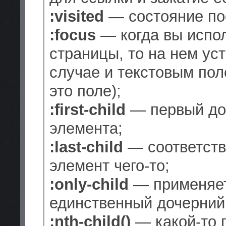
:visited
— состояние по
:focus
— когда вы испол
страницы, то на нем ус
случае и текстовым пол
это поле);
:first-child
— первый до
элемента;
:last-child
— соответств
элемент чего-то;
:only-child
— применяет 
единственный дочерний
:nth-child()
— какой-то п