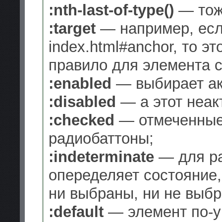
:nth-last-of-type()
— тоже
:target
— например, есл
index.html#anchor, то э
правило для элемента с 
:enabled
— выбирает ак
:disabled
— а этот неак
:checked
— отмеченные
радиобаттоны;
:indeterminate
— для ра
опеределяет состояние, 
ни выбраны, ни не выбра
:default
— элемент по-у