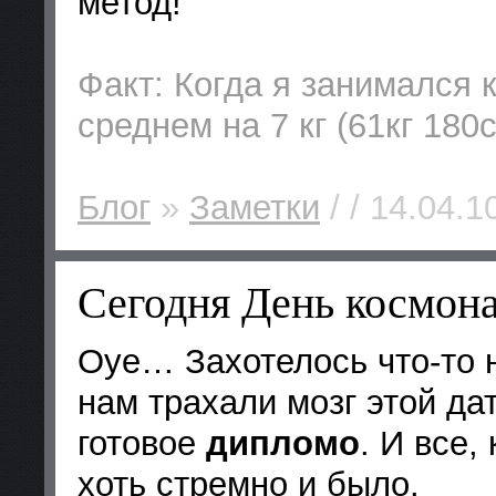
метод!
Факт: Когда я занимался 
среднем на 7 кг (61кг 180с
Блог
»
Заметки
/ / 14.04.1
Сегодня День космон
Оуе… Захотелось что-то н
нам трахали мозг этой да
готовое
дипломо
. И все,
хоть стремно и было.