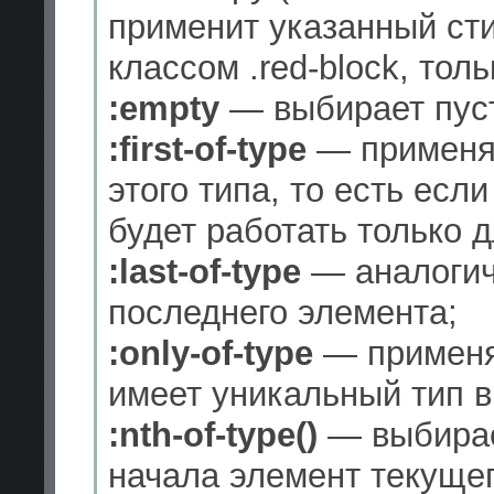
применит указанный сти
классом .red-block, толь
:empty
— выбирает пус
:first-of-type
— применяе
этого типа, то есть если
будет работать только д
:last-of-type
— аналогич
последнего элемента;
:only-of-type
— применяе
имеет уникальный тип в
:nth-of-type()
— выбирае
начала элемент текущег