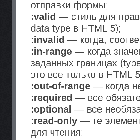
отправки формы;
:valid
— стиль для прави
data type в HTML 5);
:invalid
— когда, соотве
:in-range
— когда значе
заданных границах (type
это все только в HTML 5
:out-of-range
— когда не
:required
— все обязате
:optional
— все необяза
:read-only
— те элемент
для чтения;