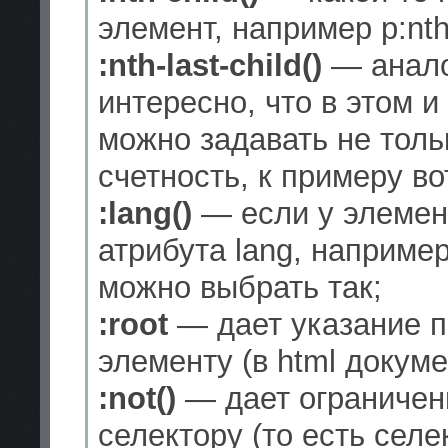
элемент, например p:nth-
:nth-last-child()
— аналог
интересно, что в этом 
можно задавать не толь
счетность, к примеру вот т
:lang()
— если у элемен
атрибута lang, например
можно выбрать так;
:root
— дает указание п
элементу (в html докумен
:not()
— дает ограничен
селектору (то есть селек