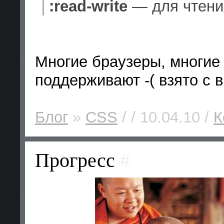
:read-write
— для чтения
Многие браузеры, многие
поддерживают -( взято с 
Блог
»
CSS
/ / 10.04.10 /
К
Прогресс
#