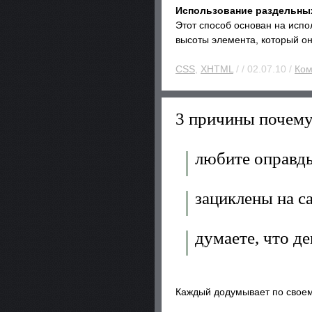
Использование раздельны
Этот способ основан на испо
высоты элемента, который он
CSS
,
XHTML
/ / 02.07.10 /
Ком
3 причины почем
любите оправд
зациклены на с
думаете, что д
Каждый додумывает по своем