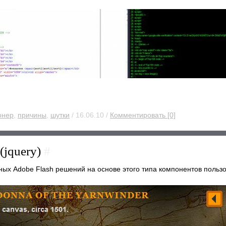
онер
,
причины
,
шутки
/ 16.06.10 /
Комментировать [0]
(jquery)
#
ных Adobe Flash решений на основе этого типа компонентов польз