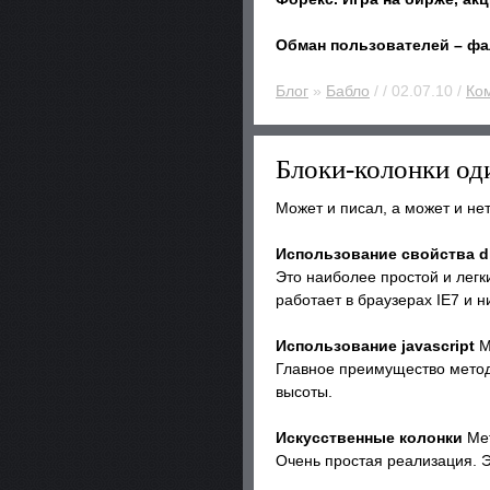
Обман пользователей – фа
Блог
»
Бабло
/ / 02.07.10 /
Ком
Блоки-колонки о
Может и писал, а может и нет
Использование свойства di
Это наиболее простой и легк
работает в браузерах IE7 и н
Использование javascript
М
Главное преимущество метода
высоты.
Искусственные колонки
Мет
Очень простая реализация. 