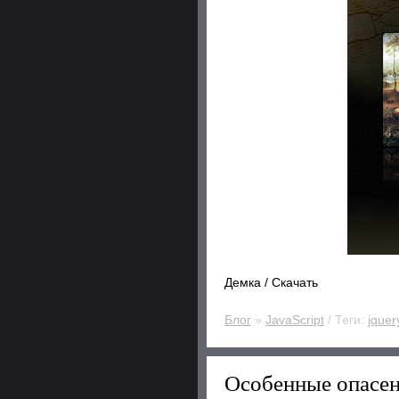
Демка / Скачать
Блог
»
JavaScript
/ Теги:
jquer
Особенные опасе