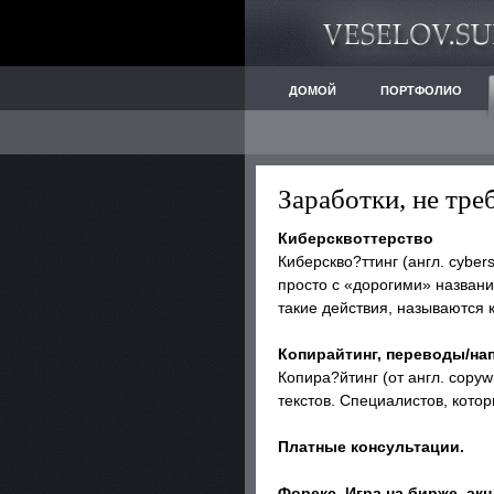
ДОМОЙ
ПОРТФОЛИО
Заработки, не тр
Киберсквоттерство
Киберскво?ттинг (англ. cybe
просто с «дорогими» назван
такие действия, называются 
Копирайтинг, переводы/нап
Копира?йтинг (от англ. copy
текстов. Специалистов, кот
Платные консультации.
Форекс. Игра на бирже, ак