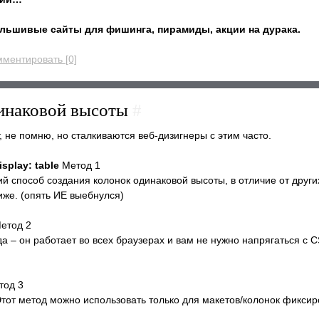
льшивые сайты для фишинга, пирамиды, акции на дурака.
ментировать [0]
динаковой высоты
#
, не помню, но сталкиваются веб-дизигнеры с этим часто.
splay: table
Метод 1
ий способ создания колонок одинаковой высоты, в отличие от други
иже. (опять ИЕ выебнулся)
етод 2
 – он работает во всех браузерах и вам не нужно напрягаться с 
од 3
Этот метод можно использовать только для макетов/колонок фикси