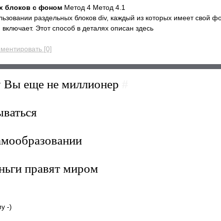
х блоков с фоном
Метод 4 Метод 4.1
льзовании раздельных блоков div, каждый из которых имеет свой ф
 включает. Этот способ в деталях описан здесь
ментировать [0]
у Вы еще не миллионер
#
ываться
амообразовании
еньги правят миром
у -)