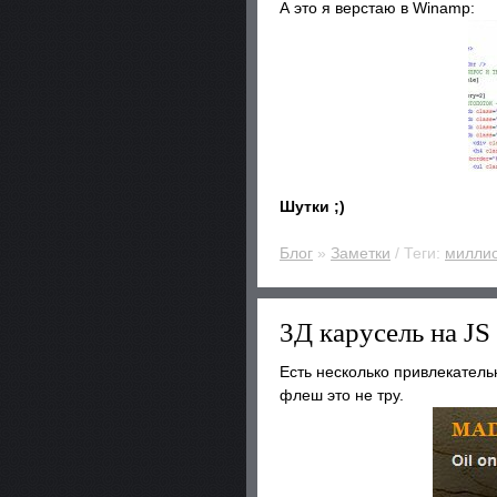
А это я верстаю в Winamp:
Шутки ;)
Блог
»
Заметки
/ Теги:
милли
3Д карусель на JS 
Есть несколько привлекатель
флеш это не тру.