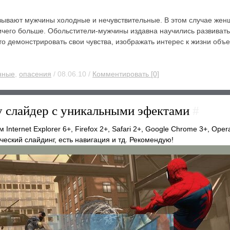
ывают мужчины холодные и нечувствительные. В этом случае женщ
ичего больше. Обольстители-мужчины издавна научились развивать
о демонстрировать свои чувства, изображать интерес к жизни объе
нные
,
опасения
/ 08.06.10 /
Комментировать [0]
ery слайдер с уникальными эфектами
#
Internet Explorer 6+, Firefox 2+, Safari 2+, Google Chrome 3+, Ope
еский слайдинг, есть навигация и тд. Рекомендую!