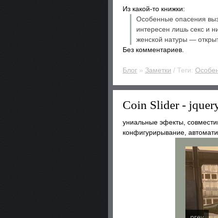
Из какой-то книжки:
Особенные опасения выз
интересен лишь секс и н
женской натуры — открыт
Без комментариев.
Блог
»
Заметки
/ Теги:
Особе
Coin Slider - jqu
униальные эфекты, совместим 
конфигурирывание, автоматич