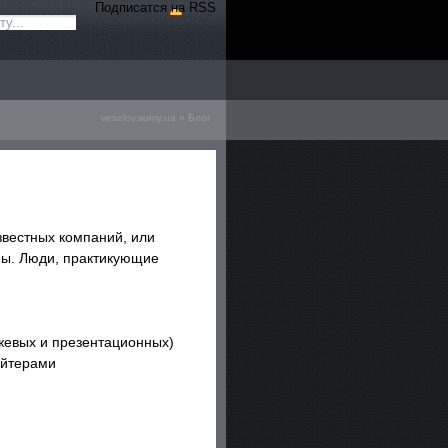
Подписатся на RSS
veselov.sumy.ua
»
Блог
звестных компаний, или
мы. Люди, практикующие
джевых и презентационных)
айтерами