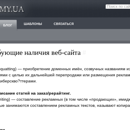
ШАБЛОНЫ
СВЯЗАТЬСЯ
БЛОГ
ебующие наличия веб-сайта
#
rsquatting) — приобретение доменных имён, созвучных названиям и
иями с целью их дальнейшей перепродажи или размещения рекла
киберскво?ттерами.
исание статей на заказ/рерайтинг.
writing) — составление рекламных (в том числе «продающих», ими
орые занимаются составлением рекламных текстов, называют копир
ции…