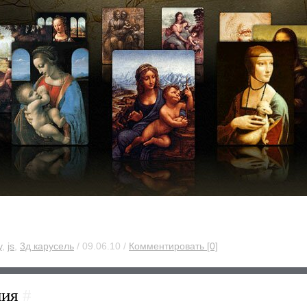
y
,
js
,
3д карусель
/ 09.06.10 /
Комментировать [0]
ния
#