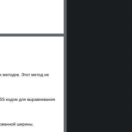
х методов. Этот метод не
CSS кодом для выравнивания
рованной ширины.