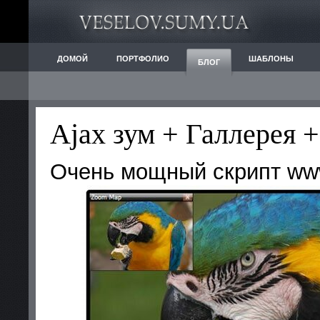
ДОМОЙ
ПОРТФОЛИО
ШАБЛОНЫ
БЛОГ
Ajax зум + Галлерея +
Очень мощный скрипт ww