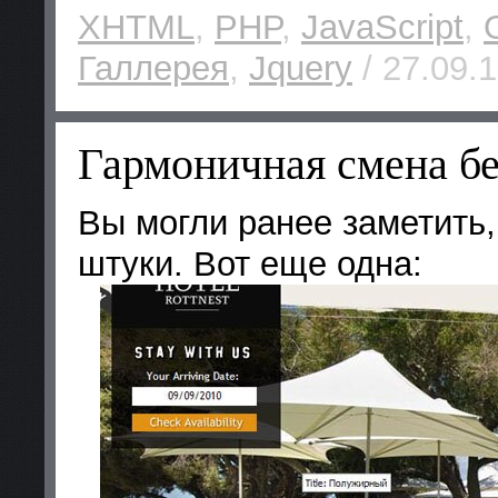
XHTML
,
PHP
,
JavaScript
,
Галлерея
,
Jquery
/ 27.09.1
Гармоничная смена бе
Вы могли ранее заметить,
штуки. Вот еще одна: