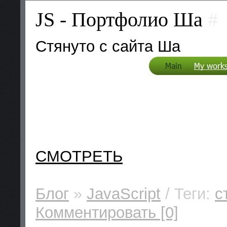
JS - Портфолио Ша
#
Стянуто с сайта Ша
СМОТРЕТЬ
Блог
»
JavaScript
/ Теги:
с
Комментировать [0]