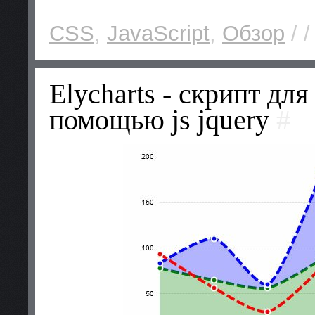
CSS
,
JavaScript
,
Обзор
/ /
Elycharts - скрипт дл
помощью js jquery
#