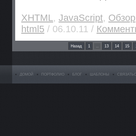
XHTML
,
JavaScript
,
Обзор
html5
/ 06.10.11 /
Комменти
Назад
1
13
14
15
...
ДОМОЙ
ПОРТФОЛИО
БЛОГ
ШАБЛОНЫ
СВЯЗАТЬ