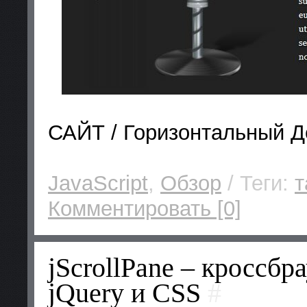
САЙТ / Горизонтальный 
JavaScript
,
Обзор
/ Теги:
т
Комментировать [0]
jScrollPane – кроссбр
jQuery и CSS
#