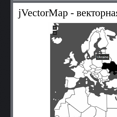
jVectorMap - векторна