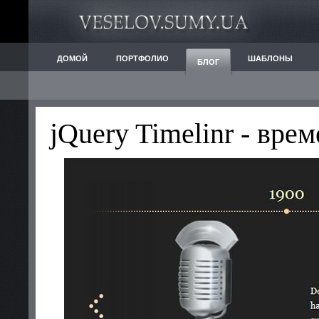
ДОМОЙ
ПОРТФОЛИО
ШАБЛОНЫ
БЛОГ
jQuery Timelinr - вре