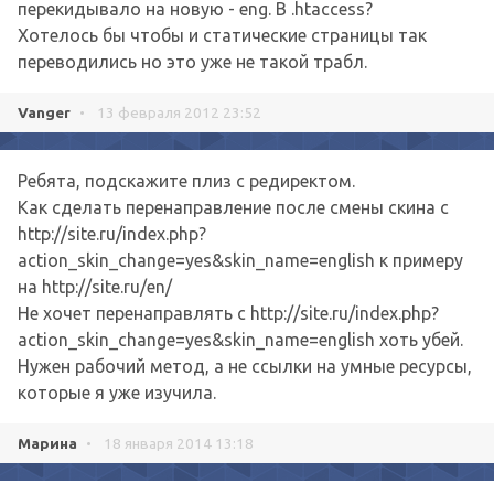
перекидывало на новую - eng. В .htaccess?
Хотелось бы чтобы и статические страницы так
переводились но это уже не такой трабл.
Vanger
•
13 февраля 2012 23:52
Ребята, подскажите плиз с редиректом.
Как сделать перенаправление после смены скина с
http://site.ru/index.php?
action_skin_change=yes&skin_name=english к примеру
на http://site.ru/en/
Не хочет перенаправлять с http://site.ru/index.php?
action_skin_change=yes&skin_name=english хоть убей.
Нужен рабочий метод, а не ссылки на умные ресурсы,
которые я уже изучила.
Марина
•
18 января 2014 13:18