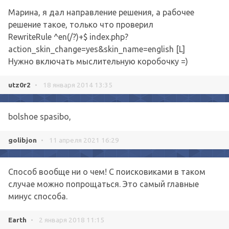
Марина, я дал направление решения, а рабочее
решение такое, только что проверил
RewriteRule ^en(/?)+$ index.php?
action_skin_change=yes&skin_name=english [L]
Нужно включать мыслительную коробочку =)
utz0r2
•
18 января 2014 13:35
bolshoe spasibo,
golibjon
•
11 апреля 2021 16:29
Способ вообще ни о чем! С поисковиками в таком
случае можно попрощаться. Это самый главные
минус способа.
Earth
•
2 января 2018 11:15