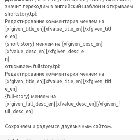
значит переходим в английский шаблон и открываем
shortstory.tpl:
Редактирование комментария меняем на
[xfgiven_title_en][xfvalue_title_en][/xfgiven_titl
e_en]
{short-story} меняем на [xfgiven_desc_en]
[xfvalue_desc_en][/xfgiven_desc_e
n]
открываем fullstory.tpl:
Редактирование комментария меняем на
[xfgiven_title_en][xfvalue_title_en][/xfgiven_titl
e_en]
{full-story} меняем на
[xfgiven_full_desc_en][xfvalue_desc_en][/xfgiven_f
ull_desc_en]
Сохраняем и радуемся двуязычным сайтом.