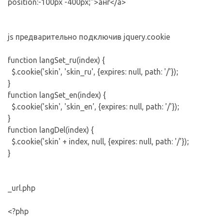
position:-100px -400px;">анг</a>
js предварительно подключив jquery.cookie
function langSet_ru(index) {
$.cookie('skin', 'skin_ru', {expires: null, path: '/'});
}
function langSet_en(index) {
$.cookie('skin', 'skin_en', {expires: null, path: '/'});
}
function langDel(index) {
$.cookie('skin' + index, null, {expires: null, path: '/'});
}
_url.php
<?php