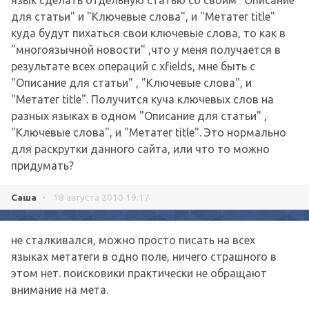
язык сделать отдельную статью со своим "Описание
для статьи" и "Ключевые слова", и "Метатег title"
куда будут пихаться свои ключевые слова, то как в
"многоязычной новости" ,что у меня получается в
результате всех операций с xfields, мне быть с
"Описание для статьи" , "Ключевые слова", и
"Метатег title". Получится куча ключевых слов на
разных языках в одном "Описание для статьи" ,
"Ключевые слова", и "Метатег title". Это нормально
для раскрутки данного сайта, или что то можно
придумать?
Саша
•
18 августа 2010 19:17
не сталкивался, можно просто писать на всех
языках метатеги в одно поле, ничего страшного в
этом нет. поисковики практически не обращают
внимание на мета.