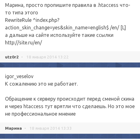
Марина, просто пропишите правила в .htaccess что-
то типа этого
RewriteRule ^index.php?
action_skin_change=yes&skin_name=english$ /en/ [L]
а дальше на сайте используйте такие ссылки
http://site.ru/en/
utz0r2
•
18 января 2014 13:22
igor_veselov
К сожалению это не работает.
Обращение к серверу происходит перед сменой скина
и через htaccess тут врятли что сделаешь. Но это мое
не профессиональное мнение
Марина
•
18 января 2014 13:33