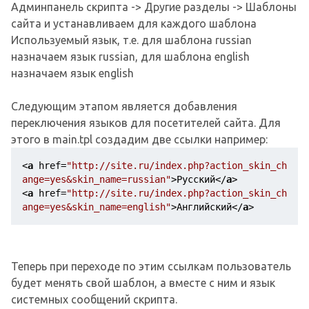
Админпанель скрипта -> Другие разделы -> Шаблоны
сайта и устанавливаем для каждого шаблона
Используемый язык, т.е. для шаблона russian
назначаем язык russian, для шаблона english
назначаем язык english
Следующим этапом является добавления
переключения языков для посетителей сайта. Для
этого в main.tpl создадим две ссылки например:
<
a
href
=
"http://site.ru/index.php?action_skin_ch
ange=yes&skin_name=russian"
>
Русский
</
a
>
<
a
href
=
"http://site.ru/index.php?action_skin_ch
ange=yes&skin_name=english"
>
Английский
</
a
>
Теперь при переходе по этим ссылкам пользователь
будет менять свой шаблон, а вместе с ним и язык
системных сообщений скрипта.