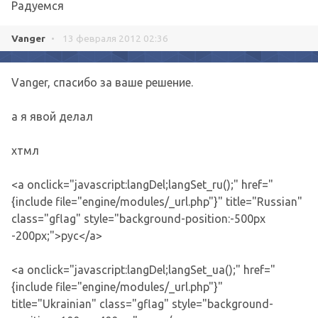
Радуемся
Vanger
•
13 февраля 2012 02:36
Vanger, спасибо за ваше решение.
а я явой делал
хтмл
<a onclick="javascript:langDel;langSet_ru();" href="
{include file="engine/modules/_url.php"}" title="Russian"
class="gflag" style="background-position:-500px
-200px;">рус</a>
<a onclick="javascript:langDel;langSet_ua();" href="
{include file="engine/modules/_url.php"}"
title="Ukrainian" class="gflag" style="background-