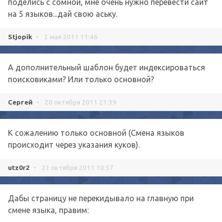
поделись с сомной, мне очень нужно перевести сайт
на 5 языков...дай свою аську.
Stjopik
•
2 мая 2011 11:46
А дополнительный шаблон будет индексироваться
поисковиками? Или только основной?
Сергей
•
20 октября 2011 21:39
К сожалению только основной (Смена языков
происходит через указания куков).
utz0r2
•
21 октября 2011 10:57
Дабы страницу не перекидывало на главную при
смене языка, правим: