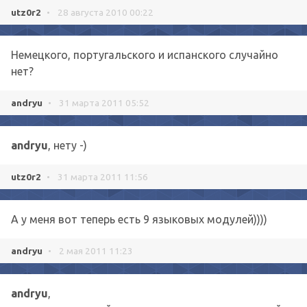
utz0r2
•
28 августа 2010 00:22
Немецкого, португальского и испанского случайно
нет?
andryu
•
31 марта 2011 05:52
andryu
, нету -)
utz0r2
•
31 марта 2011 11:56
А у меня вот теперь есть 9 языковых модулей))))
andryu
•
2 мая 2011 11:23
andryu
,