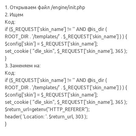
1. Открываем файл /engine/init.php
2. Ищем
Код:
if ($_REQUEST['skin_name'] != '' AND @is_dir (
ROOT_DIR . '/templates/' . $_REQUEST['skin_name'] ) ) {
$config['skin'] = $_REQUEST['skin_name'];
set_cookie ( "dle_skin", $_REQUEST['skin_name'], 365 );
}
3. Заменяем на:
Код:
if ($_REQUEST['skin_name'] != '' AND @is_dir (
ROOT_DIR . '/templates/' . $_REQUEST['skin_name'] ) ) {
$config['skin'] = $_REQUEST['skin_name'];
set_cookie ( "dle_skin", $_REQUEST['skin_name'], 365 );
$return_url=getenv("HTTP_REFERER");
header( 'Location: '. $return_url, 303 );
}