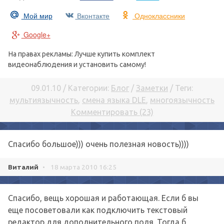
Мой мир
Вконтакте
Одноклассники
Google+
На правах рекламы: Лучше купить комплект
видеонаблюдения и установить самому!
09.01.10 / Категории:
Блог
/
Заметки
/ Теги:
мультиязычность
,
смена языка DLE
,
многоязычность
Комментировать (23)
Спасибо большое))) очень полезная новость))))
Виталий
•
18 марта 2010 16:25
Спасибо, вещь хорошая и работающая. Если б вы
еще посоветовали как подключить текстовый
редактор для дополнительного поля. Тогда б