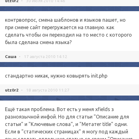
utz0r2
•
30 июля 2010 14:46
контрвопрос, смена шаблонов и языков пашет, но
при смене сайт перегружается на главную. как
сделать чтобы он переходил на то место с которого
была сделана смена языка?
Саша
•
17 августа 2010 14:12
стандартно никак, нужно ковырять init.php
utz0r2
•
18 августа 2010 11:27
Ещё такая проблема. Вот есть у меня xfields з
разноязычной инфой. Но для статьи "Описание для
статьи" и "Ключевые слова", и "Метатег title" одни.
Если в "статических страницах" я могу под каждый