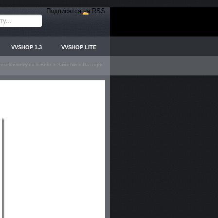
Подписатся на RSS
VVSHOP 1.3
VVSHOP LITE
veselov.sumy.ua
»
Блог
»
Заметки
» Паттерн