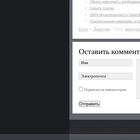
Убрать watermark с изображен
Скрыть ссылки
100% Мультиязычность DataLif
Горизонтальная навигация ul п
Блог
»
Заметки
/ Теги:
верстк
Оставить коммент
Подписка на комментарии