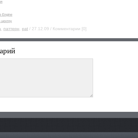
ия
e Engine
о центру
а
,
паттерн
,
pat
/ 27.12.09 / Комментарии [0]
арий