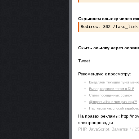
Скрываем ссылку через фа
Redirect 302 /fake_link
Скыть ссылку через серви
Tweet
Рекомендую к просмотру:
Выделяем текущий пункт меню
Вывод картинки тегом в DLE
Стили посещенных ссылок
@import и link в чем разница?!
Партнерки как способ заработк
На правах рекламы: http://no
электропроводки
PHP
,
JavaScript
,
Заметки
/ / 2