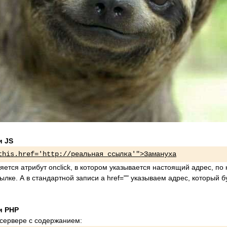
и JS
this.href='http://реальная_ссылка'">Замануха
яется атрибут onclick, в котором указывается настоящий адрес, по
ылке. А в стандартной записи a href="" указываем адрес, который 
и PHP
 сервере с содержанием: