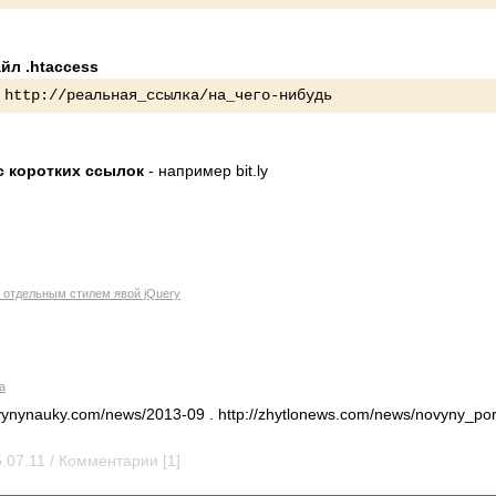
йл .htaccess
 http://реальная_ссылка/на_чего-нибудь
с коротких ссылок
- например bit.ly
 отдельным стилем явой jQuery
а
vynynauky.com/news/2013-09 . http://zhytlonews.com/news/novyny_pora
5.07.11 / Комментарии [1]