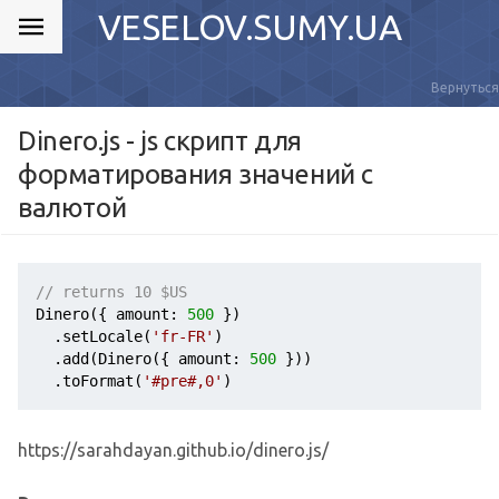
VESELOV.SUMY.UA
Вернуться
Dinero.js - js скрипт для
форматирования значений с
валютой
// returns 10 $US
Dinero({ amount: 
500
 })

  .setLocale(
'fr-FR'
)

  .add(Dinero({ amount: 
500
 }))

  .toFormat(
'#pre#,0'
)
https://sarahdayan.github.io/dinero.js/