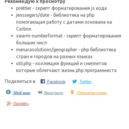
Рекомендую к просмотру
prettier - скрипт форматирования js кода
jenssegers/date - библиотека на php
помогающая работу с датами основана на
Carbon
swarm-numberformat - скрипт форматирования
больших числ
menarasolutions/geographer - php библиотека
стран и городов на разных языках
util.php - коллекция функций и сниппетов
которые облегчают жизнь php программиста
Facebook
Twitter
Поделиться в
Мой мир
Вконтакте
Одноклассники
Google+