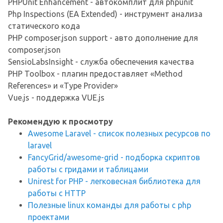
PHPUnit Enhancement - автокомплит для phpunit
Php Inspections (EA Extended) - инструмент анализа
статического кода
PHP composer.json support - авто дополнение для
composer.json
SensioLabsInsight - служба обеспечения качества
PHP Toolbox - плагин предоставляет «Method
References» и «Type Provider»
Vue.js - поддержка VUE.js
Рекомендую к просмотру
Awesome Laravel - список полезных ресурсов по
laravel
FancyGrid/awesome-grid - подборка скриптов
работы с гридами и таблицами
Unirest for PHP - легковесная библиотека для
работы с HTTP
Полезные linux команды для работы с php
проектами