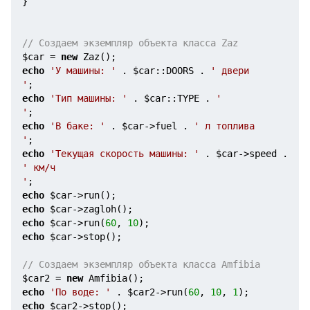
}

// Cоздаем экземпляр объекта класса Zaz
$car
 = 
new
echo
'У машины: '
 . 
$car
::DOORS . 
' двери
'
echo
'Тип машины: '
 . 
$car
::TYPE . 
'
'
echo
'В баке: '
 . 
$car
->fuel . 
' л топлива
'
echo
'Текущая скорость машины: '
 . 
$car
->speed . 
' км/ч
'
echo
$car
echo
$car
echo
$car
->run(
60
, 
10
echo
$car
->stop();

// Cоздаем экземпляр объекта класса Amfibia
$car2
 = 
new
echo
'По воде: '
 . 
$car2
->run(
60
, 
10
, 
1
echo
$car2