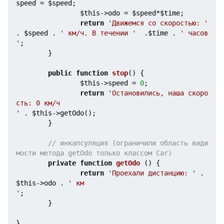
speed = 
$speed
;

$this
->odo = 
$speed
*
$time
;

return
'Движемся со скоростью: '
. 
$speed
 . 
' км/ч. В течении '
  .
$time
 . 
' часов 
'
;

        }

public
function
stop
()
{

$this
->speed = 
0
;

return
'Остановились, наша скоро
сть: 0 км/ч 
'
 . 
$this
->getOdo();

        }

// инкапсуляция (ограничили область види
мости метода getOdo только классом Car)
private
function
getOdo
()
{

return
'Проехали дистанцию: '
 . 
$this
->odo . 
' км 
'
;

        }

}
