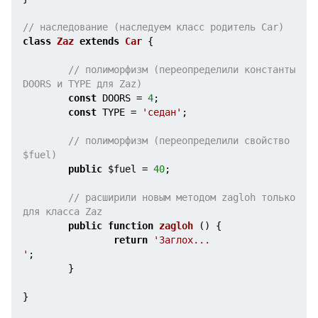
// наследование (наследуем класс родитель Car)
class
Zaz
extends
Car
{

// полиморфизм (переопределили константы 
DOORS и TYPE для Zaz)
const
 DOORS = 
4
;

const
 TYPE = 
'седан'
;

// полиморфизм (переопределили свойство 
$fuel)
public
$fuel
 = 
40
;

// расширили новым методом zagloh только 
для класса Zaz 
public
function
zagloh
()
{

return
'Заглох... 
'
;

        }

}
