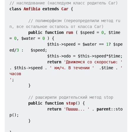
// наследование (наследуем класс родитель Car)
class
Amfibia
extends
Car
{

// полиморфизм (переопределили метод ru
n, все остальное осталось от класса Car)
public
function
run
( 
$speed
 = 
0
, 
$time
= 
0
, 
$water
 = 
0
 )
{

$this
->speed = 
$water
 == 
1
? 
$spe
ed
/
3
 :   
$speed
;

$this
->odo = 
$this
->speed*
$time
;

return
'Движемся со скоростью: '
. 
$this
->speed . 
' км/ч. В течении '
  .
$time
 . 
' 
часов 
'
;

        }

// рашсирили родительский метод stop
public
function
stop
()
{

return
'Пшшшш... '
 . 
parent
::sto
p();

        }
