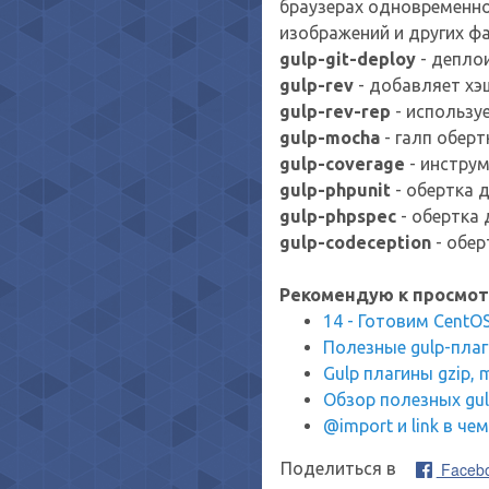
браузерах одновременно
изображений и других ф
gulp-git-deploy
- депло
gulp-rev
- добавляет хэш
gulp-rev-rep
- используе
gulp-mocha
- галп оберт
gulp-coverage
- инструм
gulp-phpunit
- обертка 
gulp-phpspec
- обертка 
gulp-codeception
- обер
Рекомендую к просмот
14 - Готовим CentO
Полезные gulp-плагин
Gulp плагины gzip, m
Обзор полезных gul
@import и link в че
Faceb
Поделиться в