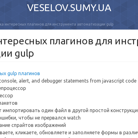
VESELOV.SUMY.UA
ка интересных плагинов для инструмента автоматизации gulp
нтересных плагинов для инс
ии gulp
ых gulp плагинов
 console, alert, and debugger statements from javascript code
репроцессор
цессор
пакетов
 импортировать один файл в другой простой конструкци
шибки, чтобы не прервался watch
ние спрайтов изображений
ваете, кликаете, обновляете и заполняете формы в разл