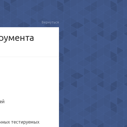
Вернуться
трумента
ей
ичных тестируемых