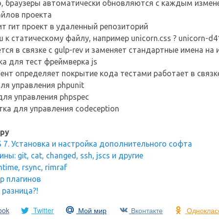
, браузеры автоматически обновляются с каждым измене
айлов проекта
ит гит проект в удаленный репозиторий
 к статическому файлу, например unicorn.css ? unicorn-d4
тся в связке с gulp-rev и заменяет стандартные имена на
ка для тест фреймверка js
ент определяет покрытие кода тестами работает в связке
для управления phpunit
для управления phpspec
тка для управления codeception
ру
S 7. Установка и настройка дополнительного софта
ы: git, cat, changed, ssh, jscs и другие
time, rsync, rimraf
p плагинов
м разница?!
ook
Twitter
Мой мир
Вконтакте
Одноклас