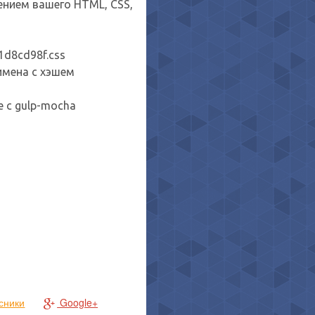
нием вашего HTML, CSS,
1d8cd98f.css
 имена с хэшем
 с gulp-mocha
сники
Google+