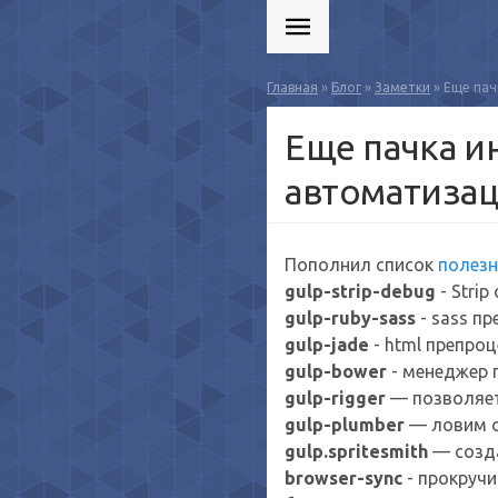
Главная
»
Блог
»
Заметки
» Еще пач
Еще пачка и
автоматизац
Пополнил список
полезн
gulp-strip-debug
- Strip
gulp-ruby-sass
- sass п
gulp-jade
- html препро
gulp-bower
- менеджер 
gulp-rigger
— позволяет
gulp-plumber
— ловим о
gulp.spritesmith
— созда
browser-sync
- прокручи