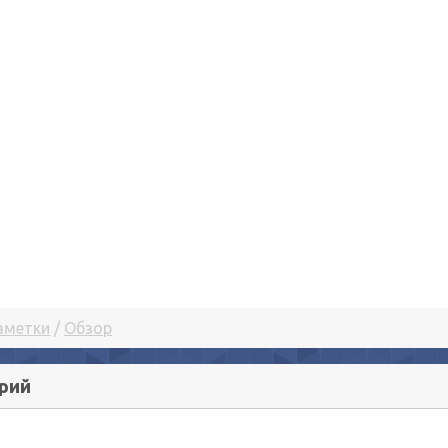
аметки
/
Обзор
рий