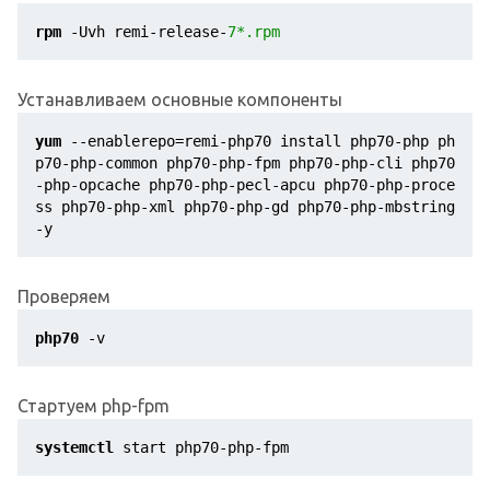
rpm
 -Uvh remi-release-
7
*.rpm
Устанавливаем основные компоненты
yum
 --enablerepo=remi-php70 install php70-php ph
p70-php-common php70-php-fpm php70-php-cli php70
-php-opcache php70-php-pecl-apcu php70-php-proce
ss php70-php-xml php70-php-gd php70-php-mbstring 
-y
Проверяем
php70
 -v
Стартуем php-fpm
systemctl
 start php70-php-fpm