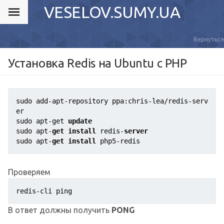
VESELOV.SUMY.UA
Вернуться
Установка Redis на Ubuntu c PHP
sudo add-apt-repository ppa:chris-lea/redis-serv
er

sudo apt-get 
update
sudo apt-
get
install
 redis-
server
sudo apt-
get
install
 php5-redis
Проверяем
redis-cli ping
В ответ должны получить
PONG