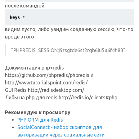
после командой
keys
 *
видим пусто, либо увидим созданную сессию, что-то
вроде этого
"PHPREDIS_SESSION:j9rsgtde6st2rqb6lu5u6f4h83"
Документация php+redis
https://github.com/phpredis/phpredis и
http://www.tutorialspoint.com/redis/
GUI Redis http://redisdesktop.com/
Либы на php для redis http://redis.io/clients#php
Рекомендую к просмотру
PHP ORM для Redis
SocialConnect - набор скриптов для
авторизации через социальные сети