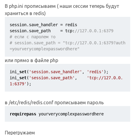
В php.ini прописываем ( наши сессии теперь будут
храниться в redis)
session.save_handler = redis

session.save_path    = tcp:
//127.0.0.1:6379
# если с паролем то
# session.save_path = "tcp://127.0.0.1:6379?auth
=yourverycomplexpasswordhere"
или прямо в файле php
ini_
set
(
'session.save_handler'
, 
'redis'
);

ini_
set
(
'session.save_path'
,    
'tcp://127.0.0.
1:6379'
);
в /etc/redis/redis.conf прописываем пароль
requirepass
 yourverycomplexpasswordhere
Перегружаем