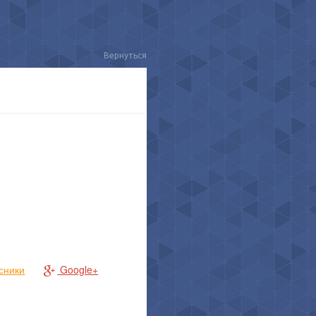
Вернуться
сники
Google+