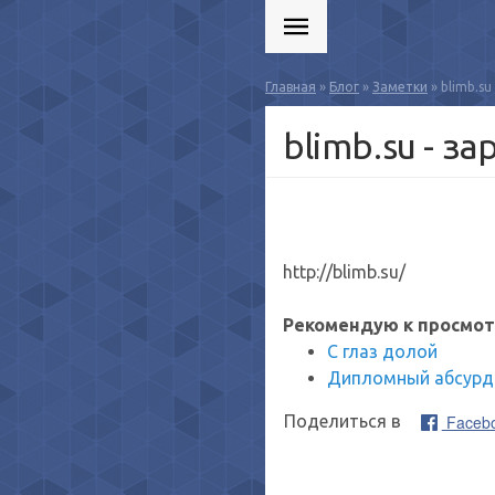
Главная
»
Блог
»
Заметки
» blimb.su
blimb.su - з
http://blimb.su/
Рекомендую к просмот
С глаз долой
Дипломный абсурд
Faceb
Поделиться в