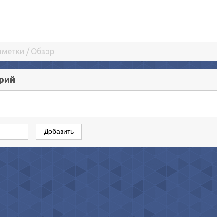
аметки
/
Обзор
рий
Добавить