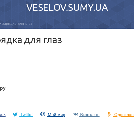
VESELOV.SUMY.UA
 - зарядка для глаз
арядка для глаз
ру
ook
Twitter
Мой мир
Вконтакте
Одноклас