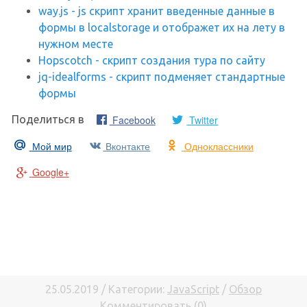
way.js - js скрипт хранит введенные данные в
формы в localstorage и отображет их на лету в
нужном месте
Hopscotch - скрипт создания тура по сайту
jq-idealforms - скрипт подменяет стандартные
формы
Facebook
Twitter
Поделиться в
Мой мир
Вконтакте
Одноклассники
Google+
25.05.2019 / Категории:
JavaScript
/
Обзор
Комментировать (0)